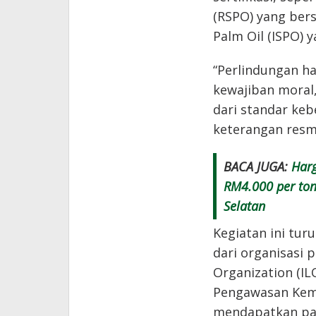
(RSPO) yang bers
Palm Oil (ISPO) y
“Perlindungan h
kewajiban moral
dari standar keb
keterangan resm
BACA JUGA:
Harg
RM4.000 per ton
Selatan
Kegiatan ini tur
dari organisasi 
Organization (IL
Pengawasan Keme
mendapatkan pap