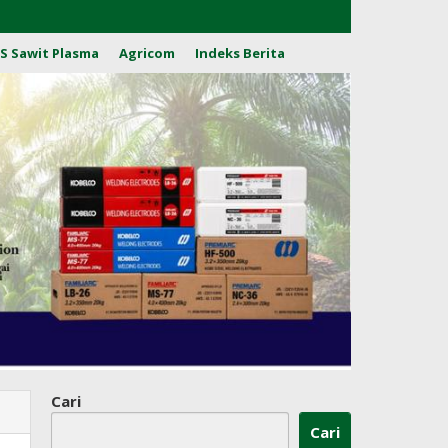
S Sawit Plasma
Agricom
Indeks Berita
Cari
Cari