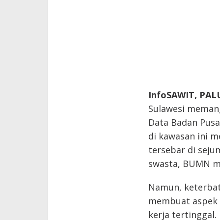
InfoSAWIT, PAL
Sulawesi memang
Data Badan Pusat
di kawasan ini m
tersebar di seju
swasta, BUMN ma
Namun, keterbat
membuat aspek k
kerja tertingga