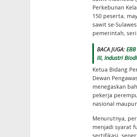
Perkebunan Kelap
150 peserta, ma
sawit se-Sulawes
pemerintah, seri
BACA JUGA:
EBB
III, Industri Bi
Ketua Bidang P
Dewan Pengawas 
menegaskan bah
pekerja peremp
nasional maupun 
Menurutnya, per
menjadi syarat 
sertifikasi, sepe