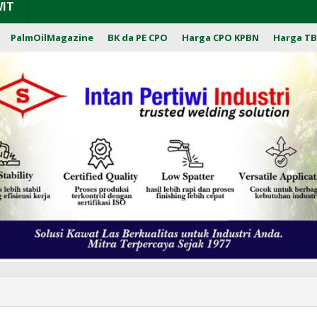
WIT
PalmOilMagazine
BK da PE CPO
Harga CPO KPBN
Harga TB