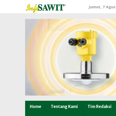
Lewati
Jumat, 7 Agus
ke
konten
Home
Tentang Kami
Tim Redaksi