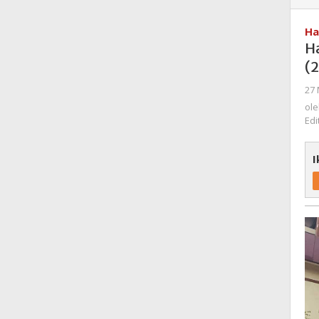
Ha
H
(
27 
ol
Edi
I