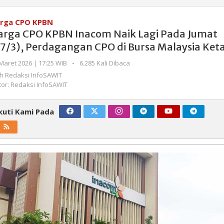
CPO
KPBN
rga CPO KPBN
Inacom
arga CPO KPBN Inacom Naik Lagi Pada Jumat
Naik
27/3), Perdagangan CPO di Bursa Malaysia Ket
Lagi
Pada
oleh
Maret 2026 | 17:25 WIB
-
6.285 Kali Dibaca
Redaksi
Jumat
eh
Redaksi InfoSAWIT
InfoSAWIT
(27/3),
tor: Redaksi InfoSAWIT
Perdagangan
CPO
kuti Kami Pada
di
Bursa
Malaysia
Ketat