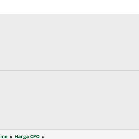
Harga
ome
»
Harga CPO
»