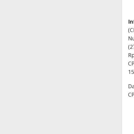
In
(C
Nu
(2
Rp
CP
15
Da
CP