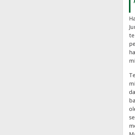
Ha
Ju
te
pe
ha
m
Te
mi
da
ba
ol
se
me
Ma