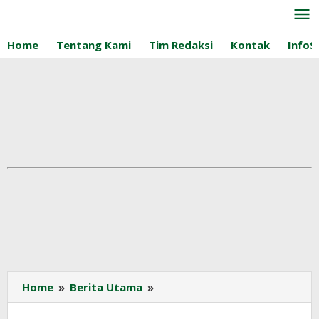
Lewati
ke
konten
Home
Tentang Kami
Tim Redaksi
Kontak
InfoS
APKARINDO
Home
»
Berita Utama
»
Sumsel
Nilai