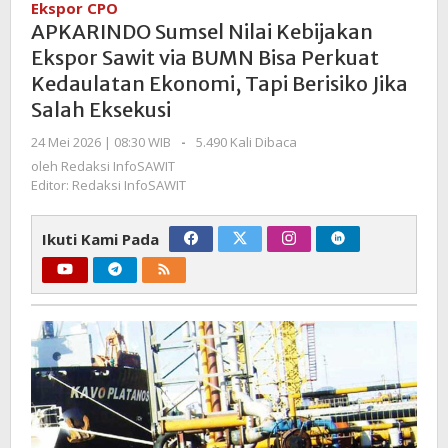
Ekspor CPO
Kebijakan
APKARINDO Sumsel Nilai Kebijakan
Ekspor
Ekspor Sawit via BUMN Bisa Perkuat
Sawit
Kedaulatan Ekonomi, Tapi Berisiko Jika
via
Salah Eksekusi
BUMN
Bisa
oleh
24 Mei 2026 | 08:30 WIB
-
5.490 Kali Dibaca
Perkuat
Redaksi
oleh
Redaksi InfoSAWIT
Kedaulatan
InfoSAWIT
Editor: Redaksi InfoSAWIT
Ekonomi,
Tapi
Ikuti Kami Pada
Berisiko
Jika
Salah
Eksekusi