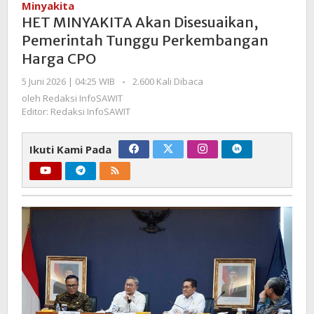
Minyakita
Disesuaikan,
HET MINYAKITA Akan Disesuaikan,
Pemerintah
Pemerintah Tunggu Perkembangan
Tunggu
Harga CPO
Perkembangan
Harga
oleh
5 Juni 2026 | 04:25 WIB
-
2.600 Kali Dibaca
CPO
Redaksi
oleh
Redaksi InfoSAWIT
InfoSAWIT
Editor: Redaksi InfoSAWIT
Ikuti Kami Pada