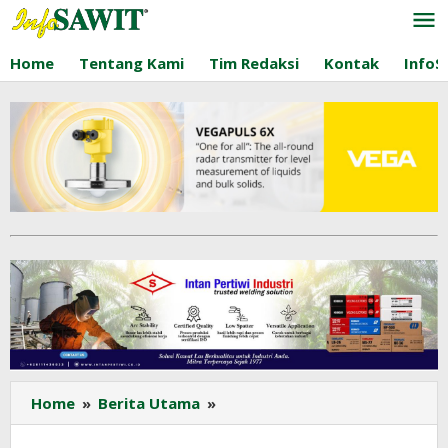
Lewati
ke
konten
Home
Tentang Kami
Tim Redaksi
Kontak
InfoS
HET
Home
»
Berita Utama
»
MINYAKITA
Akan