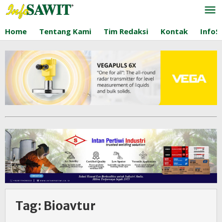
Lewati
ke
konten
Home
Tentang Kami
Tim Redaksi
Kontak
InfoS
Tag:
Bioavtur