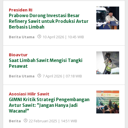
Presiden RI
Prabowo Dorong Investasi Besar
Refinery Sawit untuk Produksi Avtur
Berbasis Limbah
oleh
Berita Utama
10 April 2026 | 10:45 WIB
Redaksi
InfoSAWIT
Bioavtur
Saat Limbah Sawit Mengisi Tangki
Pesawat
oleh
Berita Utama
7 April 2026 | 07:18 WIB
Redaksi
InfoSAWIT
Asosiasi Hilir Sawit
GIMNI Kritik Strategi Pengembangan
Avtur Sawit: “Jangan Hanya Jadi
Wacana!”
oleh
Berita
22 Februari 2025 | 14:51 WIB
Redaksi