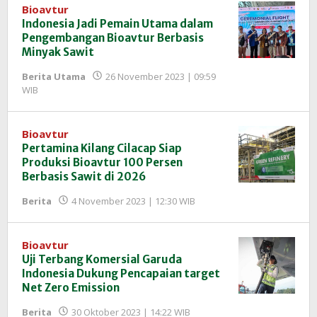
Bioavtur
Indonesia Jadi Pemain Utama dalam
Pengembangan Bioavtur Berbasis
Minyak Sawit
Berita Utama
26 November 2023 | 09:59
oleh
WIB
Redaksi
InfoSAWIT
Bioavtur
Pertamina Kilang Cilacap Siap
Produksi Bioavtur 100 Persen
Berbasis Sawit di 2026
oleh
Berita
4 November 2023 | 12:30 WIB
Redaksi
InfoSAWIT
Bioavtur
Uji Terbang Komersial Garuda
Indonesia Dukung Pencapaian target
Net Zero Emission
oleh
Berita
30 Oktober 2023 | 14:22 WIB