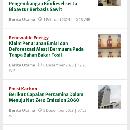
Pengembangan Biodiesel serta
Bioavtur Berbasis Sawit
oleh
Berita Utama
1 Februari 2024 | 10:28 WIB
Redaksi
InfoSAWIT
Renewable Energy
Klaim Penurunan Emisi dan
Deforestasi Mesti Bermuara Pada
Tanpa Bahan Bakar Fosil
Berita Utama
6 Desember 2023 | 12:23
oleh
WIB
Redaksi
InfoSAWIT
Emisi Karbon
Berikut Capaian Pertamina Dalam
Menuju Net Zero Emission 2060
Berita Utama
5 Desember 2023 | 07:52
oleh
WIB
Redaksi
InfoSAWIT