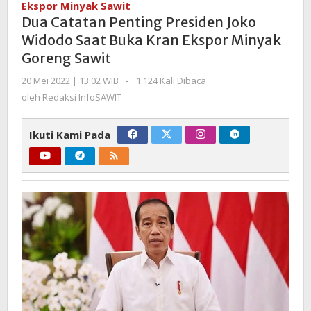
Ekspor Minyak Sawit
Joko
Dua Catatan Penting Presiden Joko
Widodo
Widodo Saat Buka Kran Ekspor Minyak
Saat
Goreng Sawit
Buka
Kran
oleh
20 Mei 2022 | 13:02 WIB
-
1.124 Kali Dibaca
Ekspor
Redaksi
oleh
Redaksi InfoSAWIT
Minyak
InfoSAWIT
Goreng
Ikuti Kami Pada
Sawit