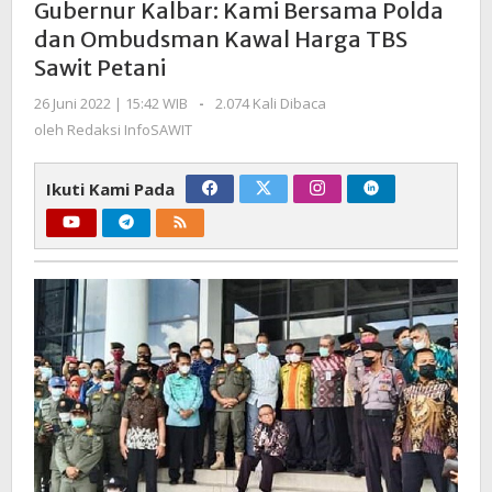
Gubernur Kalbar: Kami Bersama Polda
Bersama
dan Ombudsman Kawal Harga TBS
Polda
Sawit Petani
dan
Ombudsman
oleh
26 Juni 2022 | 15:42 WIB
-
2.074 Kali Dibaca
Kawal
Redaksi
oleh
Redaksi InfoSAWIT
Harga
InfoSAWIT
TBS
Ikuti Kami Pada
Sawit
Petani