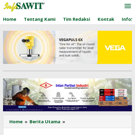
Lewati
ke
konten
Home
Tentang Kami
Tim Redaksi
Kontak
InfoS
Gubernur
Home
»
Berita Utama
»
Kalbar:
Kami