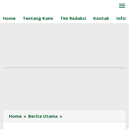
Lewati
ke
konten
Home
Tentang Kami
Tim Redaksi
Kontak
InfoS
Sawit
Home
»
Berita Utama
»
Bisa
untuk