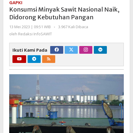
GAPKI
Nasional
Konsumsi Minyak Sawit Nasional Naik,
Naik,
Didorong Kebutuhan Pangan
Didorong
Kebutuhan
oleh
13 Mei 2023 | 09:51 WIB
-
3.967 Kali Dibaca
Redaksi
Pangan
oleh
Redaksi InfoSAWIT
InfoSAWIT
Ikuti Kami Pada