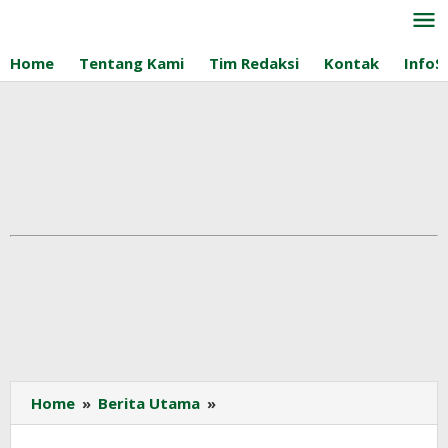
Lewati
ke
konten
Home
Tentang Kami
Tim Redaksi
Kontak
InfoS
Konsumsi
Home
»
Berita Utama
»
Minyak
Sawit