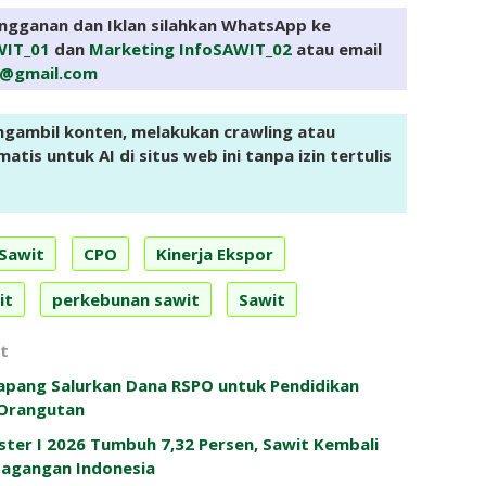
angganan dan Iklan silahkan WhatsApp ke
WIT_01
dan
Marketing InfoSAWIT_02
atau email
e@gmail.com
ngambil konten, melakukan crawling atau
tis untuk AI di situs web ini tanpa izin tertulis
 Sawit
CPO
Kinerja Ekspor
it
perkebunan sawit
Sawit
t
apang Salurkan Dana RSPO untuk Pendidikan
 Orangutan
ter I 2026 Tumbuh 7,32 Persen, Sawit Kembali
dagangan Indonesia