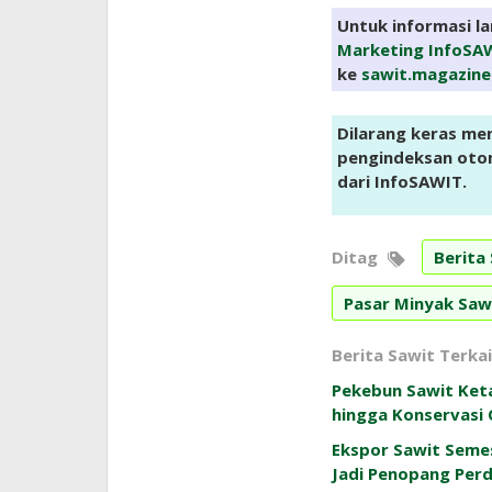
Untuk informasi l
Marketing InfoSA
ke
sawit.magazin
Dilarang keras me
pengindeksan otoma
dari InfoSAWIT.
Ditag
Berita
Pasar Minyak Saw
Berita Sawit Terkai
Pekebun Sawit Ket
hingga Konservasi
Ekspor Sawit Semes
Jadi Penopang Per