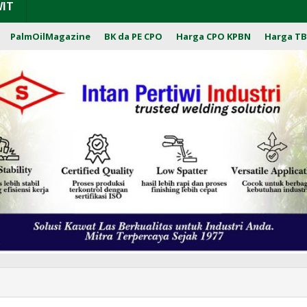
WIT
PalmOilMagazine
BK da PE CPO
Harga CPO KPBN
Harga TB