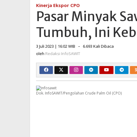
Sawit
Kinerja Ekspor CPO
Bangladesh
Pasar Minyak Sa
Terus
Tumbuh,
Tumbuh, Ini Keb
Ini
Kebutuhan
Totalnya
oleh
3 Juli 2023 | 16:02 WIB
-
6.693 Kali Dibaca
Redaksi
oleh
Redaksi InfoSAWIT
InfoSAWIT
Dok. InfoSAWIT/Pengolahan Crude Palm Oil (CPO)