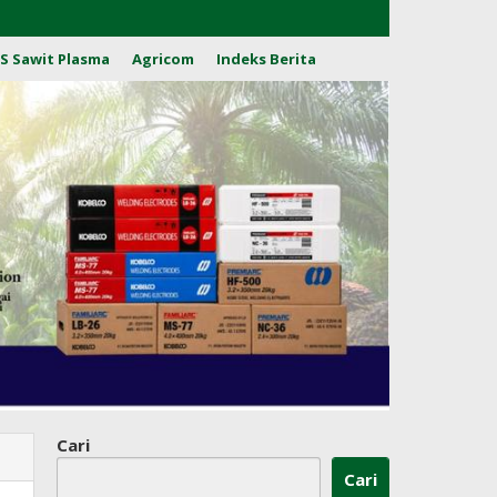
S Sawit Plasma
Agricom
Indeks Berita
Cari
Cari