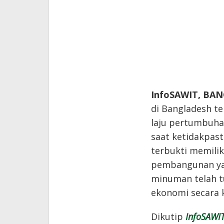
InfoSAWIT, BA
di Bangladesh t
laju pertumbuha
saat ketidakpast
terbukti memili
pembangunan yan
minuman telah t
ekonomi secara 
Dikutip
InfoSAWI