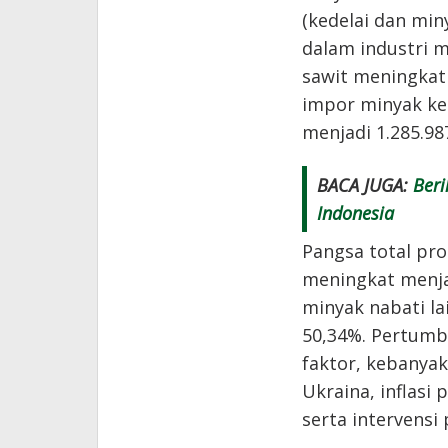
(kedelai dan mi
dalam industri 
sawit meningkat 
impor minyak ke
menjadi 1.285.98
BACA JUGA:
Beri
Indonesia
Pangsa total pr
meningkat menja
minyak nabati la
50,34%. Pertumb
faktor, kebanyak
Ukraina, inflasi 
serta intervensi