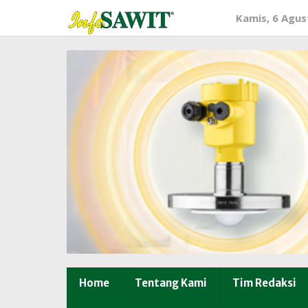
Lewati
Kamis, 6 Agus
ke
konten
Home
Tentang Kami
Tim Redaksi