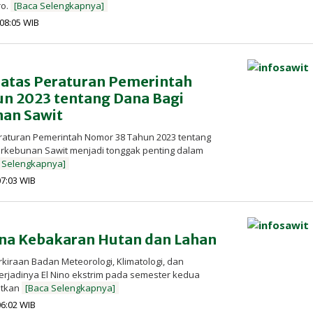
ro.
[Baca Selengkapnya]
oleh
| 08:05 WIB
Redaksi
InfoSAWIT
s atas Peraturan Pemerintah
n 2023 tentang Dana Bagi
nan Sawit
eraturan Pemerintah Nomor 38 Tahun 2023 tentang
Perkebunan Sawit menjadi tonggak penting dalam
 Selengkapnya]
oleh
 07:03 WIB
Redaksi
InfoSAWIT
ana Kebakaran Hutan dan Lahan
rkiraan Badan Meteorologi, Klimatologi, dan
erjadinya El Nino ekstrim pada semester kedua
atkan
[Baca Selengkapnya]
oleh
 06:02 WIB