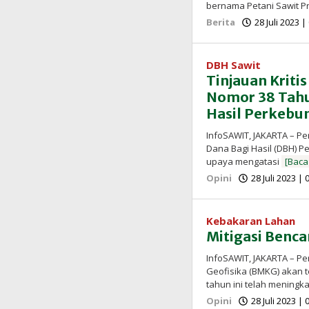
bernama Petani Sawit P
Berita
28 Juli 2023 
DBH Sawit
Tinjauan Kriti
Nomor 38 Tahu
Hasil Perkebu
InfoSAWIT, JAKARTA – P
Dana Bagi Hasil (DBH) 
upaya mengatasi
[Baca
Opini
28 Juli 2023 |
Kebakaran Lahan
Mitigasi Benc
InfoSAWIT, JAKARTA – Pe
Geofisika (BMKG) akan t
tahun ini telah meningk
Opini
28 Juli 2023 |