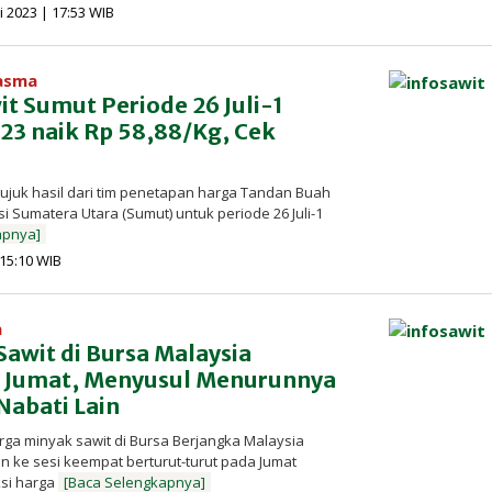
oleh
li 2023 | 17:53 WIB
Redaksi
InfoSAWIT
lasma
t Sumut Periode 26 Juli-1
023 naik Rp 58,88/Kg, Cek
ujuk hasil dari tim penetapan harga Tandan Buah
si Sumatera Utara (Sumut) untuk periode 26 Juli-1
apnya]
oleh
| 15:10 WIB
Redaksi
InfoSAWIT
a
awit di Bursa Malaysia
 Jumat, Menyusul Menurunnya
Nabati Lain
rga minyak sawit di Bursa Berjangka Malaysia
 ke sesi keempat berturut-turut pada Jumat
ksi harga
[Baca Selengkapnya]