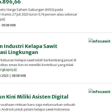
6.896,66
ndeks Harga Saham Gabungan (IHSG) pada
Kamis 27 Juli 2023 turun 0,74 persen atau sebesar
ya]
oleh
 | 09:08 WIB
Redaksi
InfoSAWIT
Industri Kelapa Sawit
lasi Lingkungan
erkebunan kelapa sawit telah berkembang pesat di
tas emas licin ini memiliki kontribusi yang tidak
engkapnya]
oleh
li 2023 | 08:08 WIB
Redaksi
InfoSAWIT
n Kini Miliki Asisten Digital
erusahaan rintisan baru saja meluncurkan sebuah
s Android untuk petani kelapa sawit Indonesia