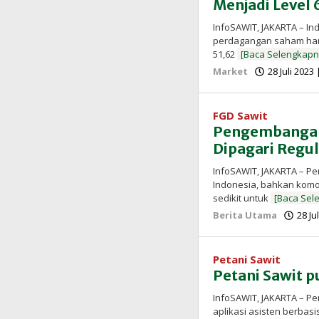
Menjadi Level 
InfoSAWIT, JAKARTA – I
perdagangan saham hari 
51,62
[Baca Selengkapn
Market
28 Juli 2023
FGD Sawit
Pengembangan 
Dipagari Regu
InfoSAWIT, JAKARTA – P
Indonesia, bahkan komodi
sedikit untuk
[Baca Sel
Berita Utama
28 Ju
Petani Sawit
Petani Sawit pu
InfoSAWIT, JAKARTA – P
aplikasi asisten berbasi