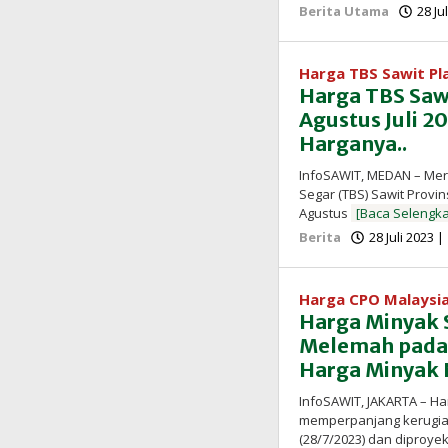
Berita Utama
28 Ju
Harga TBS Sawit P
Harga TBS Sawi
Agustus Juli 2
Harganya..
InfoSAWIT, MEDAN – Mer
Segar (TBS) Sawit Provin
Agustus
[Baca Selengk
Berita
28 Juli 2023 
Harga CPO Malaysi
Harga Minyak S
Melemah pada
Harga Minyak 
InfoSAWIT, JAKARTA – Ha
memperpanjang kerugian
(28/7/2023) dan diproye