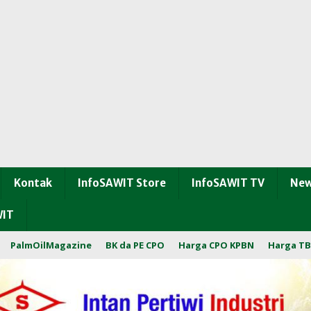
Kontak
InfoSAWIT Store
InfoSAWIT TV
New
WIT
PalmOilMagazine
BK da PE CPO
Harga CPO KPBN
Harga TB