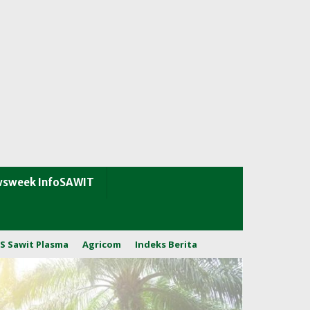
sweek InfoSAWIT
S Sawit Plasma
Agricom
Indeks Berita