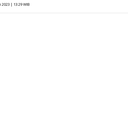
oleh
li 2023 | 13:29 WIB
Redaksi
InfoSAWIT