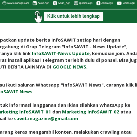
patkan update berita InfoSAWIT setiap hari dengan
rgabung di Grup Telegram "InfoSAWIT - News Update",
ranya klik link
InfoSAWIT-News Update
, kemudian join. And
rus install aplikasi Telegram terlebih dulu di ponsel. Bisa ju
UTI BERITA LAINNYA DI
GOOGLE NEWS.
au ikuti saluran Whatsapp "InfoSAWIT News", caranya klik l
foSAWIT News
tuk informasi langganan dan Iklan silahkan WhatsApp ke
rketing InfoSAWIT_01
dan
Marketing InfoSAWIT_02
atau
ail ke
sawit.magazine@gmail.com
larang keras mengambil konten, melakukan crawling atau