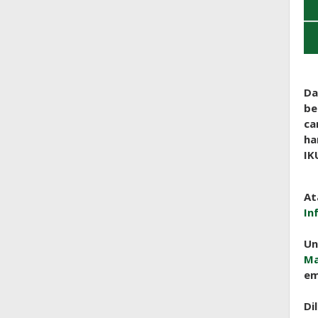
Da
be
ca
ha
IK
At
In
Un
Ma
em
Di