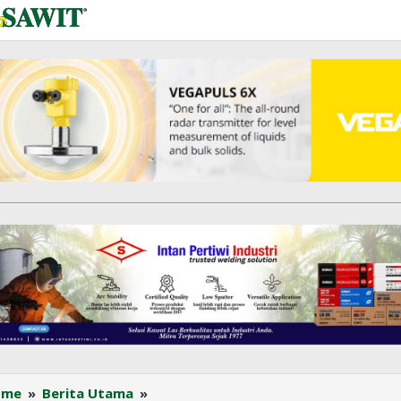
Ekspor
ome
»
Berita Utama
»