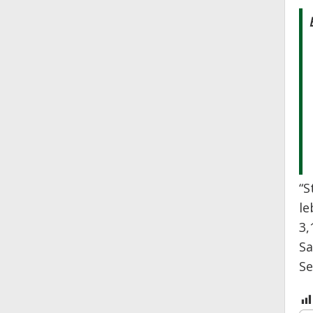
“S
le
3,
Sa
Se