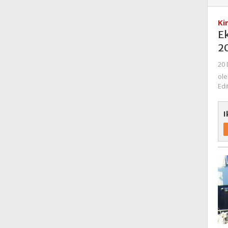
Ki
E
20
20 
ol
Edi
I