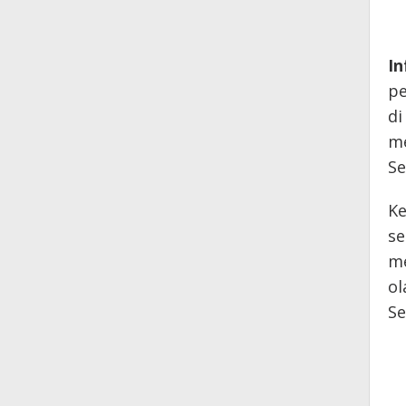
I
pe
di
me
S
Ke
se
me
ol
Se