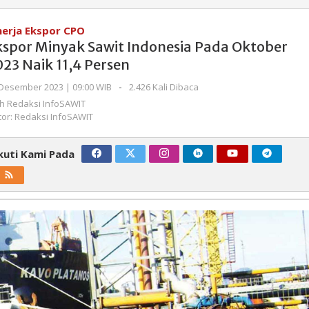
Minyak
Sawit
nerja Ekspor CPO
Indonesia
kspor Minyak Sawit Indonesia Pada Oktober
Pada
23 Naik 11,4 Persen
Oktober
2023
oleh
Desember 2023 | 09:00 WIB
-
2.426 Kali Dibaca
Naik
Redaksi
eh
Redaksi InfoSAWIT
InfoSAWIT
11,4
tor: Redaksi InfoSAWIT
Persen
kuti Kami Pada