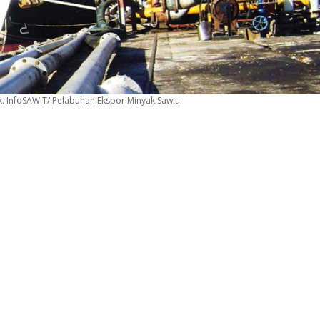
. InfoSAWIT/ Pelabuhan Ekspor Minyak Sawit.