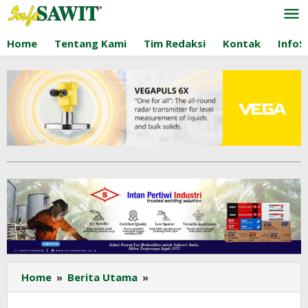
Lewati
ke
konten
Home
Tentang Kami
Tim Redaksi
Kontak
InfoS
Perempuan
Home
»
Berita Utama
»
Sawit
Jadi