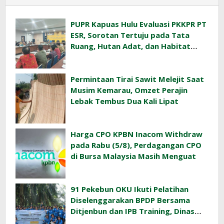
PUPR Kapuas Hulu Evaluasi PKKPR PT
ESR, Sorotan Tertuju pada Tata
Ruang, Hutan Adat, dan Habitat
Orangutan
Permintaan Tirai Sawit Melejit Saat
Musim Kemarau, Omzet Perajin
Lebak Tembus Dua Kali Lipat
Harga CPO KPBN Inacom Withdraw
pada Rabu (5/8), Perdagangan CPO
di Bursa Malaysia Masih Menguat
91 Pekebun OKU Ikuti Pelatihan
Diselenggarakan BPDP Bersama
Ditjenbun dan IPB Training, Dinas
Pertanian Pacu Produktivitas Sawit