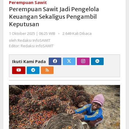
Perempuan Sawit
Pengelola
Perempuan Sawit Jadi Pengelola
Keuangan
Keuangan Sekaligus Pengambil
Sekaligus
Keputusan
Pengambil
Keputusan
oleh
1 Oktober 2025 | 06:25 WIB
-
2.649 Kali Dibaca
Redaksi
oleh
Redaksi InfoSAWIT
InfoSAWIT
Editor: Redaksi InfoSAWIT
Ikuti Kami Pada