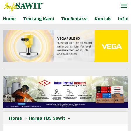
Lewati
ke
konten
Home
Tentang Kami
Tim Redaksi
Kontak
InfoS
Harga
Home
»
Harga TBS Sawit
»
TBS
Sawit