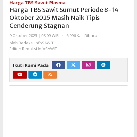
Harga TBS Sawit Plasma
Sumut
Harga TBS Sawit Sumut Periode 8-14
Periode
Oktober 2025 Masih Naik Tipis
8-
Cenderung Stagnan
14
Oktober
oleh
9 Oktober 2025 | 08:09 WIB
-
6.996 Kali Dibaca
2025
Redaksi
oleh
Redaksi InfoSAWIT
Masih
InfoSAWIT
Editor: Redaksi InfoSAWIT
Naik
Tipis
Ikuti Kami Pada
Cenderung
Stagnan