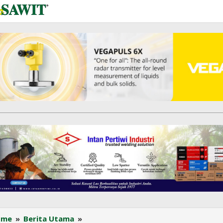
Produksi
ome
»
Berita Utama
»