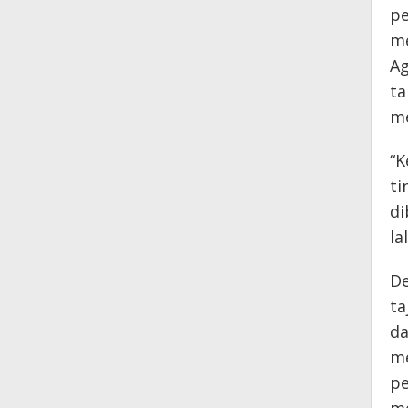
pe
me
Ag
ta
me
“K
ti
di
la
De
ta
da
me
pe