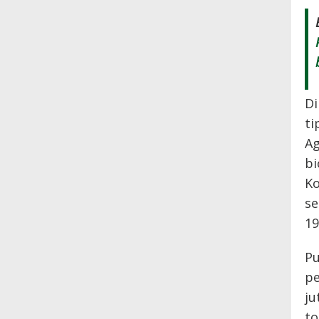
Di
ti
Ag
bi
Ko
se
19
Pu
pe
ju
to