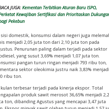
BACA JUGA:
Kementan Terbitkan Aturan Baru ISPO,
Perketat Kewajiban Sertifikasi dan Prioritaskan Dukunga
bagi Pekebun
 sisi domestik, konsumsi dalam negeri juga melema
pis menjadi 2,05 juta ton dari 2,10 juta ton pada
ustus. Penurunan paling dalam terjadi pada sektor
odiesel, yang susut 3,69% menjadi 1,07 juta ton.
nsumsi pangan turun ringan menjadi 793 ribu ton,
mentara sektor oleokimia justru naik 3,83% menjad
0 ribu ton.
kulan terbesar terjadi pada kinerja ekspor. Total
ngapalan produk sawit merosot 36,65% menjadi 2,
ta ton, dibanding Agustus yang mencapai 3,47 juta
n. Ekspor minyak sawit olahan turun menjadi 1,57 j