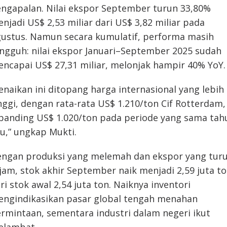
ngapalan. Nilai ekspor September turun 33,80%
njadi US$ 2,53 miliar dari US$ 3,82 miliar pada
ustus. Namun secara kumulatif, performa masih
ngguh: nilai ekspor Januari–September 2025 sudah
ncapai US$ 27,31 miliar, melonjak hampir 40% YoY.
enaikan ini ditopang harga internasional yang lebih
nggi, dengan rata-rata US$ 1.210/ton Cif Rotterdam,
banding US$ 1.020/ton pada periode yang sama tah
lu,” ungkap Mukti.
ngan produksi yang melemah dan ekspor yang tur
jam, stok akhir September naik menjadi 2,59 juta to
ri stok awal 2,54 juta ton. Naiknya inventori
ngindikasikan pasar global tengah menahan
rmintaan, sementara industri dalam negeri ikut