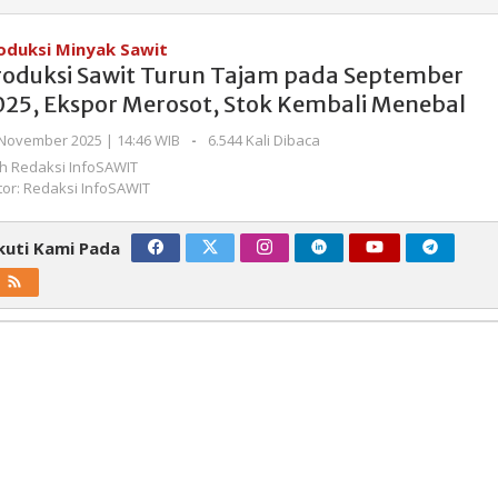
Sawit
Turun
oduksi Minyak Sawit
Tajam
roduksi Sawit Turun Tajam pada September
pada
025, Ekspor Merosot, Stok Kembali Menebal
September
2025,
oleh
November 2025 | 14:46 WIB
-
6.544 Kali Dibaca
Ekspor
Redaksi
eh
Redaksi InfoSAWIT
InfoSAWIT
Merosot,
tor: Redaksi InfoSAWIT
Stok
Kembali
kuti Kami Pada
Menebal