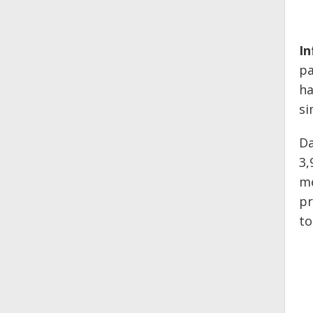
In
pa
ha
si
Da
3,
me
pr
to