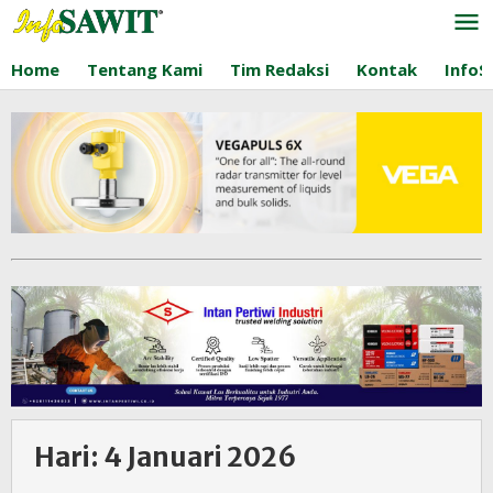
Lewati
ke
konten
Home
Tentang Kami
Tim Redaksi
Kontak
InfoS
Hari:
4 Januari 2026