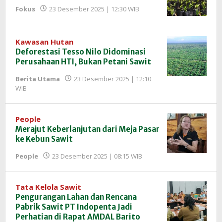
oleh
Fokus
23 Desember 2025 | 12:30 WIB
Redaksi
InfoSAWIT
Kawasan Hutan
Deforestasi Tesso Nilo Didominasi
Perusahaan HTI, Bukan Petani Sawit
Berita Utama
23 Desember 2025 | 12:10
oleh
WIB
Redaksi
InfoSAWIT
People
Merajut Keberlanjutan dari Meja Pasar
ke Kebun Sawit
oleh
People
23 Desember 2025 | 08:15 WIB
Redaksi
InfoSAWIT
Tata Kelola Sawit
Pengurangan Lahan dan Rencana
Pabrik Sawit PT Indopenta Jadi
Perhatian di Rapat AMDAL Barito