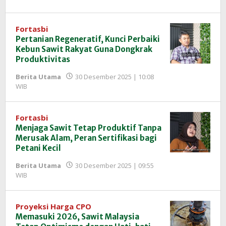
Redaksi
InfoSAWIT
Fortasbi
Pertanian Regeneratif, Kunci Perbaiki
Kebun Sawit Rakyat Guna Dongkrak
Produktivitas
Berita Utama
30 Desember 2025 | 10:08
oleh
WIB
Redaksi
InfoSAWIT
Fortasbi
Menjaga Sawit Tetap Produktif Tanpa
Merusak Alam, Peran Sertifikasi bagi
Petani Kecil
Berita Utama
30 Desember 2025 | 09:55
oleh
WIB
Redaksi
InfoSAWIT
Proyeksi Harga CPO
Memasuki 2026, Sawit Malaysia