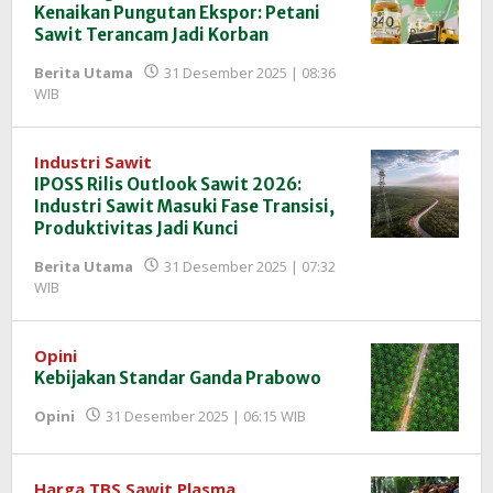
Kenaikan Pungutan Ekspor: Petani
Sawit Terancam Jadi Korban
Berita Utama
31 Desember 2025 | 08:36
oleh
WIB
Redaksi
InfoSAWIT
Industri Sawit
IPOSS Rilis Outlook Sawit 2026:
Industri Sawit Masuki Fase Transisi,
Produktivitas Jadi Kunci
Berita Utama
31 Desember 2025 | 07:32
oleh
WIB
Redaksi
InfoSAWIT
Opini
Kebijakan Standar Ganda Prabowo
oleh
Opini
31 Desember 2025 | 06:15 WIB
Redaksi
InfoSAWIT
Harga TBS Sawit Plasma