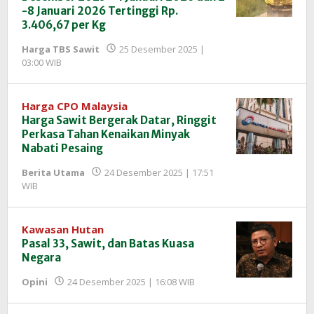
-8 Januari 2026 Tertinggi Rp.
3.406,67 per Kg
Harga TBS Sawit
25 Desember 2025 |
oleh
03:00 WIB
Redaksi
InfoSAWIT
Harga CPO Malaysia
Harga Sawit Bergerak Datar, Ringgit
Perkasa Tahan Kenaikan Minyak
Nabati Pesaing
Berita Utama
24 Desember 2025 | 17:51
oleh
WIB
Redaksi
InfoSAWIT
Kawasan Hutan
Pasal 33, Sawit, dan Batas Kuasa
Negara
oleh
Opini
24 Desember 2025 | 16:08 WIB
Redaksi
InfoSAWIT