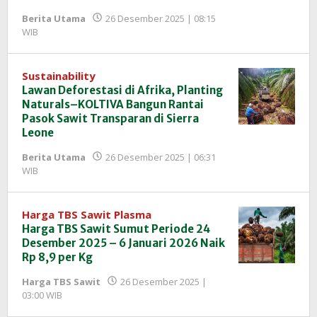
Berita Utama
26 Desember 2025 | 08:15
oleh
WIB
Redaksi
InfoSAWIT
Sustainability
Lawan Deforestasi di Afrika, Planting
Naturals–KOLTIVA Bangun Rantai
Pasok Sawit Transparan di Sierra
Leone
Berita Utama
26 Desember 2025 | 06:31
oleh
WIB
Redaksi
InfoSAWIT
Harga TBS Sawit Plasma
Harga TBS Sawit Sumut Periode 24
Desember 2025 – 6 Januari 2026 Naik
Rp 8,9 per Kg
Harga TBS Sawit
26 Desember 2025 |
oleh
03:00 WIB
Redaksi