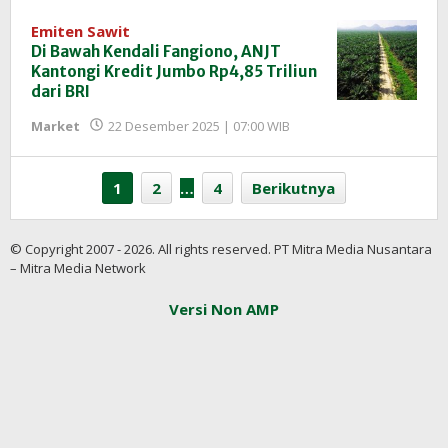
InfoSAWIT
Emiten Sawit
Di Bawah Kendali Fangiono, ANJT
Kantongi Kredit Jumbo Rp4,85 Triliun
dari BRI
oleh
Market
22 Desember 2025 | 07:00 WIB
Redaksi
InfoSAWIT
1
2
…
4
Berikutnya
© Copyright 2007 - 2026. All rights reserved. PT Mitra Media Nusantara
– Mitra Media Network
Versi Non AMP