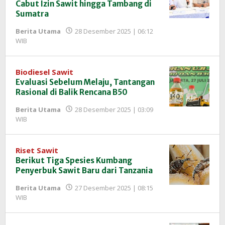
Cabut Izin Sawit hingga Tambang di
Sumatra
Berita Utama
28 Desember 2025 | 06:12
oleh
WIB
Redaksi
InfoSAWIT
Biodiesel Sawit
Evaluasi Sebelum Melaju, Tantangan
Rasional di Balik Rencana B50
Berita Utama
28 Desember 2025 | 03:09
oleh
WIB
Redaksi
InfoSAWIT
Riset Sawit
Berikut Tiga Spesies Kumbang
Penyerbuk Sawit Baru dari Tanzania
Berita Utama
27 Desember 2025 | 08:15
oleh
WIB
Redaksi
InfoSAWIT