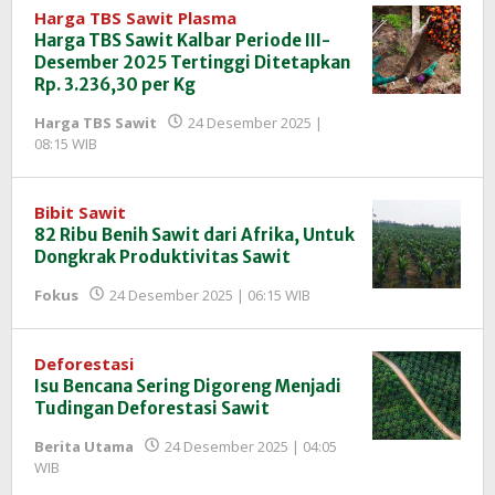
Harga TBS Sawit Plasma
Harga TBS Sawit Kalbar Periode III-
Desember 2025 Tertinggi Ditetapkan
Rp. 3.236,30 per Kg
Harga TBS Sawit
24 Desember 2025 |
oleh
08:15 WIB
Redaksi
InfoSAWIT
Bibit Sawit
82 Ribu Benih Sawit dari Afrika, Untuk
Dongkrak Produktivitas Sawit
oleh
Fokus
24 Desember 2025 | 06:15 WIB
Redaksi
InfoSAWIT
Deforestasi
Isu Bencana Sering Digoreng Menjadi
Tudingan Deforestasi Sawit
Berita Utama
24 Desember 2025 | 04:05
oleh
WIB
Redaksi