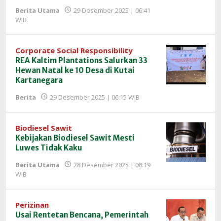
Berita Utama
29 Desember 2025 | 06:41
oleh
WIB
Redaksi
InfoSAWIT
Corporate Social Responsibility
REA Kaltim Plantations Salurkan 33
Hewan Natal ke 10 Desa di Kutai
Kartanegara
oleh
Berita
29 Desember 2025 | 06:15 WIB
Redaksi
InfoSAWIT
Biodiesel Sawit
Kebijakan Biodiesel Sawit Mesti
Luwes Tidak Kaku
Berita Utama
28 Desember 2025 | 08:19
oleh
WIB
Redaksi
InfoSAWIT
Perizinan
Usai Rentetan Bencana, Pemerintah