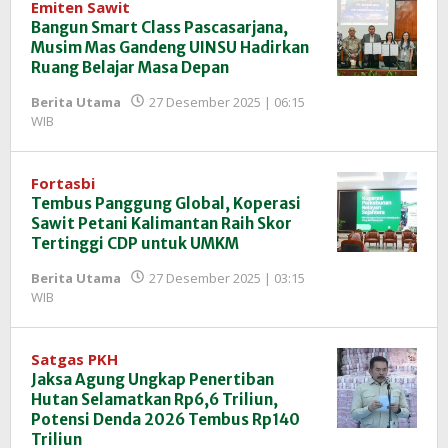
Emiten Sawit
Bangun Smart Class Pascasarjana,
Musim Mas Gandeng UINSU Hadirkan
Ruang Belajar Masa Depan
Berita Utama
27 Desember 2025 | 06:15
oleh
WIB
Redaksi
InfoSAWIT
Fortasbi
Tembus Panggung Global, Koperasi
Sawit Petani Kalimantan Raih Skor
Tertinggi CDP untuk UMKM
Berita Utama
27 Desember 2025 | 03:15
oleh
WIB
Redaksi
InfoSAWIT
Satgas PKH
Jaksa Agung Ungkap Penertiban
Hutan Selamatkan Rp6,6 Triliun,
Potensi Denda 2026 Tembus Rp140
Triliun