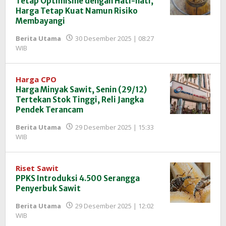
Tetap Optimisme dengan Hati-hati,
Harga Tetap Kuat Namun Risiko
Membayangi
Berita Utama
30 Desember 2025 | 08:27
oleh
WIB
Redaksi
InfoSAWIT
Harga CPO
Harga Minyak Sawit, Senin (29/12)
Tertekan Stok Tinggi, Reli Jangka
Pendek Terancam
Berita Utama
29 Desember 2025 | 15:33
oleh
WIB
Redaksi
InfoSAWIT
Riset Sawit
PPKS Introduksi 4.500 Serangga
Penyerbuk Sawit
Berita Utama
29 Desember 2025 | 12:02
oleh
WIB
Redaksi