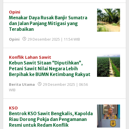
InfoSAWIT
Opini
Menakar Daya Rusak Banjir Sumatra
dan Jalan Panjang Mitigasi yang
Terabaikan
oleh
Opini
29 Desember 2025 | 11:54 WIB
Redaksi
InfoSAWIT
Konflik Lahan Sawit
Kebun Sawit Sitaan “Diputihkan”,
Petani Sawit Nilai Negara Lebih
Berpihak ke BUMN Ketimbang Rakyat
Berita Utama
29 Desember 2025 | 06:56
oleh
WIB
Redaksi
InfoSAWIT
KSO
Bentrok KSO Sawit Bengkalis, Kapolda
Riau Dorong Pokja dan Pengamanan
Resmi untuk Redam Konflik