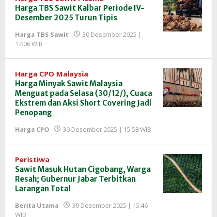
Harga TBS Sawit Kalbar Periode IV-
Desember 2025 Turun Tipis
Harga TBS Sawit
30 Desember 2025 |
oleh
17:06 WIB
Redaksi
InfoSAWIT
Harga CPO Malaysia
Harga Minyak Sawit Malaysia
Menguat pada Selasa (30/12/), Cuaca
Ekstrem dan Aksi Short Covering Jadi
Penopang
oleh
Harga CPO
30 Desember 2025 | 15:58 WIB
Redaksi
InfoSAWIT
Peristiwa
Sawit Masuk Hutan Cigobang, Warga
Resah; Gubernur Jabar Terbitkan
Larangan Total
Berita Utama
30 Desember 2025 | 15:46
oleh
WIB