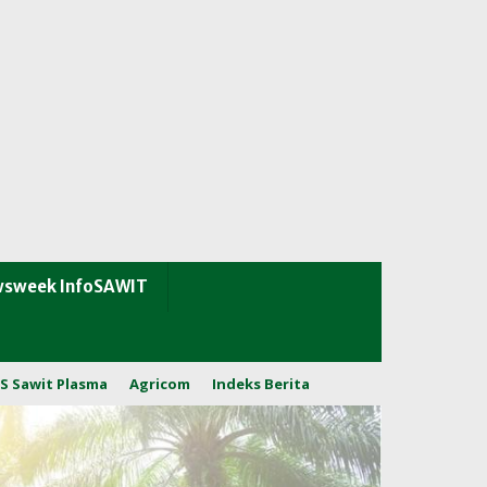
sweek InfoSAWIT
S Sawit Plasma
Agricom
Indeks Berita