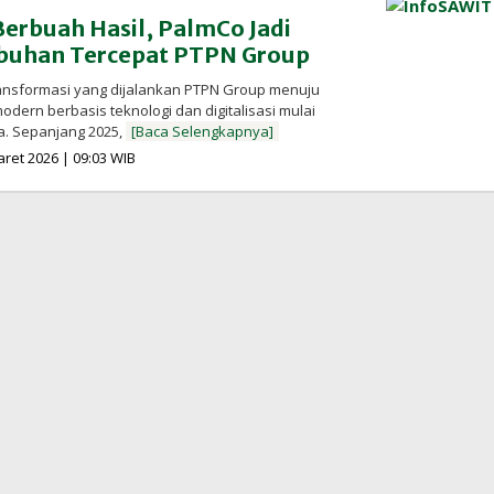
erbuah Hasil, PalmCo Jadi
buhan Tercepat PTPN Group
ransformasi yang dijalankan PTPN Group menuju
odern berbasis teknologi dan digitalisasi mulai
a. Sepanjang 2025,
[Baca Selengkapnya]
oleh
aret 2026 | 09:03 WIB
Redaksi
InfoSAWIT