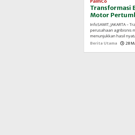
PalmCo
Transformasi B
Motor Pertum
InfoSAWIT, JAKARTA – T
perusahaan agribisnis m
menunjukkan hasil nyat
Berita Utama
28 M