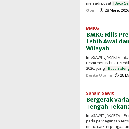
menjadi pusat
[Baca S
Opini
28 Maret 2026
BMKG
BMKG Rilis Pr
Lebih Awal dan
Wilayah
InfoSAWIT, JAKARTA – Ba
resmi merilis buku Pred
2026, yang
[Baca Selen
Berita Utama
28 M
Saham Sawit
Bergerak Varia
Tengah Tekana
InfoSAWIT, JAKARTA – P
pada perdagangan terba
mencatatkan penguatan