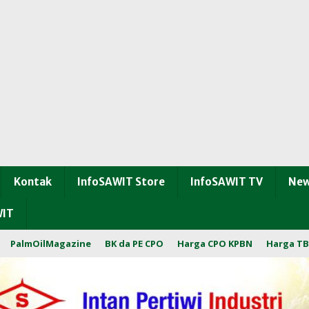
Kontak
InfoSAWIT Store
InfoSAWIT TV
New
WIT
PalmOilMagazine
BK da PE CPO
Harga CPO KPBN
Harga TB