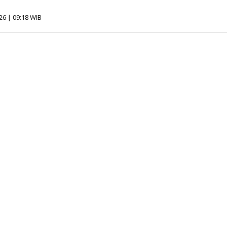
oleh
26 | 09:18 WIB
Redaksi
InfoSAWIT