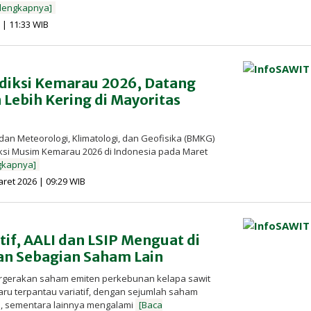
elengkapnya]
oleh
 | 11:33 WIB
Redaksi
InfoSAWIT
ediksi Kemarau 2026, Datang
 Lebih Kering di Mayoritas
dan Meteorologi, Klimatologi, dan Geofisika (BMKG)
iksi Musim Kemarau 2026 di Indonesia pada Maret
gkapnya]
oleh
aret 2026 | 09:29 WIB
Redaksi
InfoSAWIT
tif, AALI dan LSIP Menguat di
n Sebagian Saham Lain
ergerakan saham emiten perkebunan kelapa sawit
ru terpantau variatif, dengan sejumlah saham
, sementara lainnya mengalami
[Baca