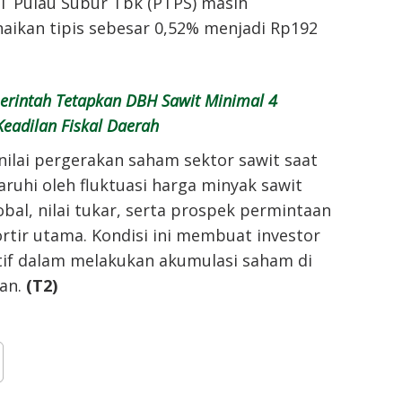
 Pulau Subur Tbk (PTPS) masih
aikan tipis sebesar 0,52% menjadi Rp192
rintah Tetapkan DBH Sawit Minimal 4
Keadilan Fiskal Daerah
ilai pergerakan saham sektor sawit saat
aruhi oleh fluktuasi harga minyak sawit
bal, nilai tukar, serta prospek permintaan
rtir utama. Kondisi ini membuat investor
tif dalam melakukan akumulasi saham di
an.
(T2)