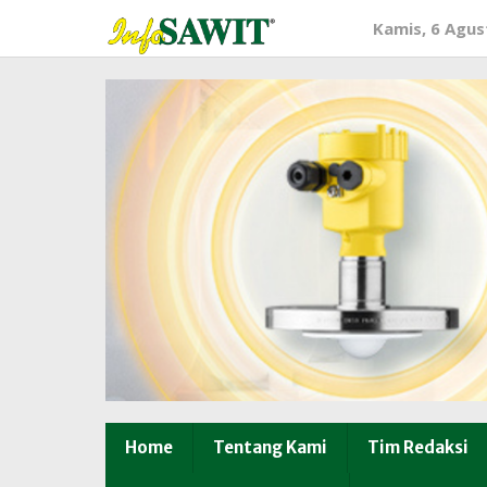
Lewati
Kamis, 6 Agus
ke
konten
Home
Tentang Kami
Tim Redaksi