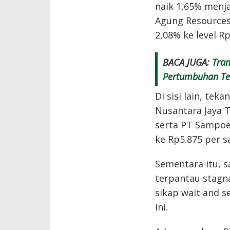
naik 1,65% menj
Agung Resources
2,08% ke level Rp
BACA JUGA:
Tran
Pertumbuhan Te
Di sisi lain, te
Nusantara Jaya T
serta PT Sampoe
ke Rp5.875 per 
Sementara itu, 
terpantau stagn
sikap wait and s
ini.