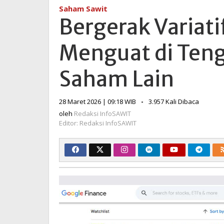
AALI
Saham Sawit
dan
Bergerak Variati
LSIP
Menguat
Menguat di Ten
di
Tengah
Tekanan
Saham Lain
Sebagian
Saham
oleh
28 Maret 2026 | 09:18 WIB
-
3.957 Kali Dibaca
Lain
Redaksi
oleh
Redaksi InfoSAWIT
InfoSAWIT
Editor: Redaksi InfoSAWIT