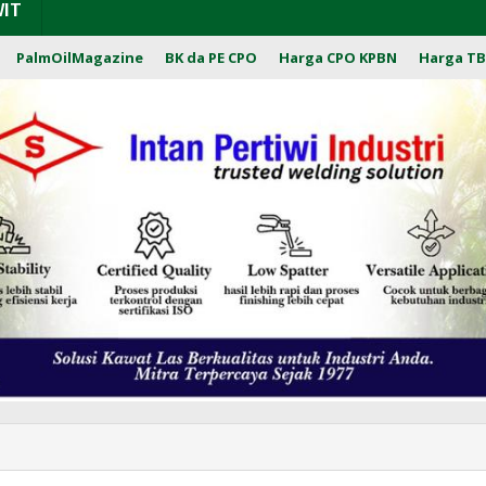
WIT
PalmOilMagazine
BK da PE CPO
Harga CPO KPBN
Harga TB