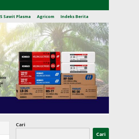
S Sawit Plasma
Agricom
Indeks Berita
Cari
Cari