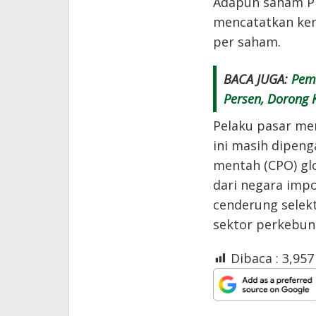
Adapun saham PT
mencatatkan ken
per saham.
BACA JUGA:
Peme
Persen, Dorong 
Pelaku pasar men
ini masih dipeng
mentah (CPO) glo
dari negara impo
cenderung selek
sektor perkebun
Dibaca :
3,957