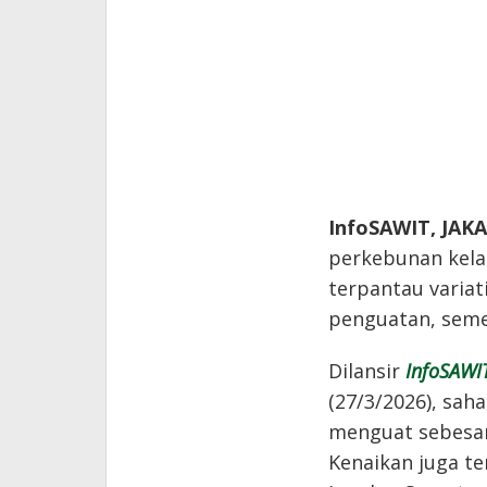
InfoSAWIT, JAK
perkebunan kela
terpantau varia
penguatan, seme
Dilansir
InfoSAWI
(27/3/2026), sah
menguat sebesar 
Kenaikan juga t