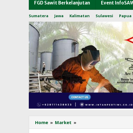
FGD Sawit Berkelanjutan
Event InfoSA
Sumatera
Jawa
Kalimatan
Sulawesi
Papua
Bergerak
Home
»
Market
»
Variatif,