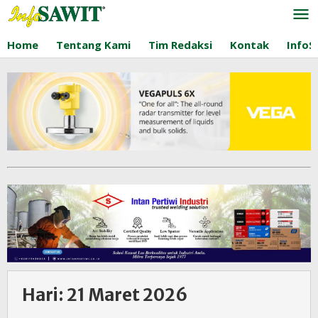
Lewati
ke
konten
Home
Tentang Kami
Tim Redaksi
Kontak
InfoS
Hari:
21 Maret 2026