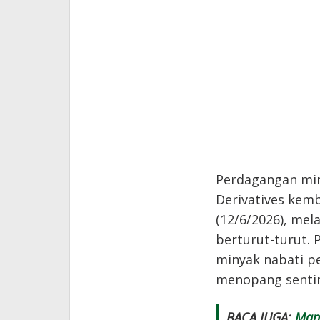
Perdagangan min
Derivatives kem
(12/6/2026), mel
berturut-turut. 
minyak nabati pe
menopang senti
BACA JUGA:
Mana