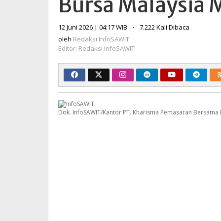
Bursa Malaysia
CPO
di
oleh
12 Juni 2026 | 04:17 WIB
-
7.222 Kali Dibaca
Bursa
Redaksi
Malaysia
oleh
Redaksi InfoSAWIT
InfoSAWIT
Editor: Redaksi InfoSAWIT
Menguat
Dok. InfoSAWIT/Kantor PT. Kharisma Pemasaran Bersama 