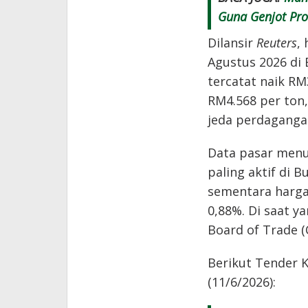
Guna Genjot Pro
Dilansir
Reuters
,
Agustus 2026 di 
tercatat naik RM
RM4.568 per ton,
jeda perdagangan
Data pasar menu
paling aktif di B
sementara harga
0,88%. Di saat y
Board of Trade 
Berikut Tender 
(11/6/2026):