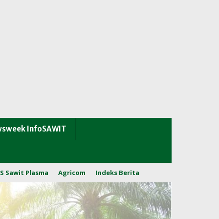
sweek InfoSAWIT
S Sawit Plasma
Agricom
Indeks Berita