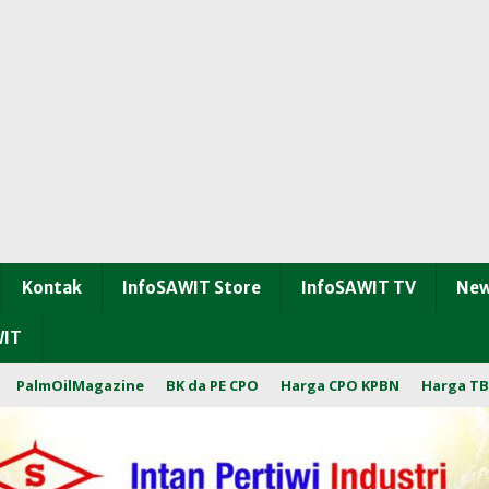
Kontak
InfoSAWIT Store
InfoSAWIT TV
New
WIT
PalmOilMagazine
BK da PE CPO
Harga CPO KPBN
Harga TB