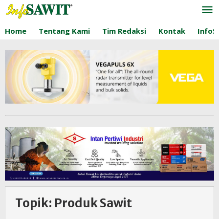
Lewati
ke
konten
Home
Tentang Kami
Tim Redaksi
Kontak
InfoS
Topik:
Produk Sawit