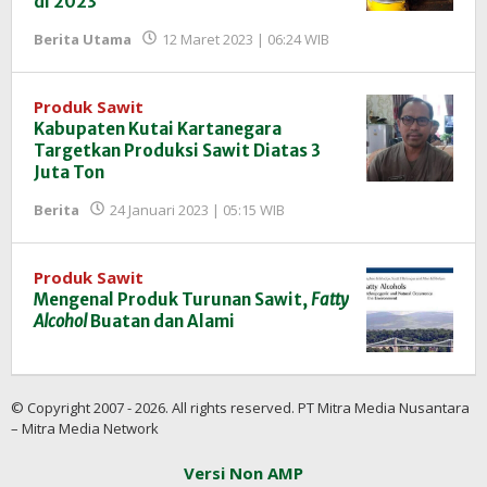
di 2023
oleh
Berita Utama
12 Maret 2023 | 06:24 WIB
Redaksi
InfoSAWIT
Produk Sawit
Kabupaten Kutai Kartanegara
Targetkan Produksi Sawit Diatas 3
Juta Ton
oleh
Berita
24 Januari 2023 | 05:15 WIB
Redaksi
InfoSAWIT
Produk Sawit
Mengenal Produk Turunan Sawit,
Fatty
Alcohol
Buatan dan Alami
© Copyright 2007 - 2026. All rights reserved. PT Mitra Media Nusantara
– Mitra Media Network
Versi Non AMP