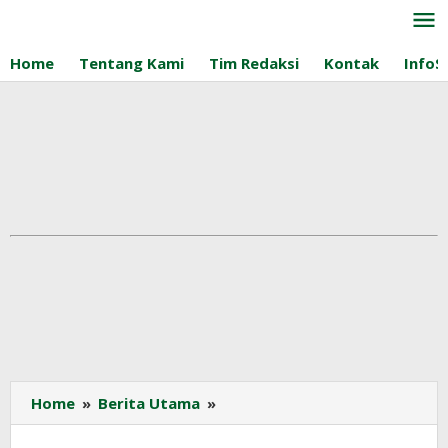
Lewati
ke
konten
Home
Tentang Kami
Tim Redaksi
Kontak
InfoS
Ketua
Home
»
Berita Utama
»
BPKP
Sebut