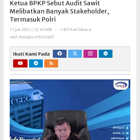
Ketua BPKP Sebut Audit Sawit
Audit
Melibatkan Banyak Stakeholder,
Sawit
Termasuk Polri
Melibatkan
Banyak
oleh
11 Juli 2022 | 22:16 WIB
-
1.401 Kali Dibaca
Stakeholder,
Redaksi
oleh
Redaksi InfoSAWIT
Termasuk
InfoSAWIT
Polri
Ikuti Kami Pada