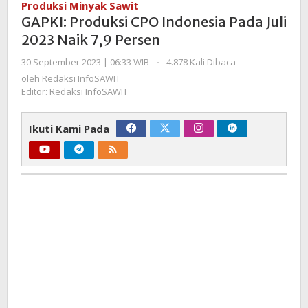
Produksi Minyak Sawit
Indonesia
GAPKI: Produksi CPO Indonesia Pada Juli
Pada
2023 Naik 7,9 Persen
Juli
2023
oleh
30 September 2023 | 06:33 WIB
-
4.878 Kali Dibaca
Naik
Redaksi
oleh
Redaksi InfoSAWIT
InfoSAWIT
7,9
Editor: Redaksi InfoSAWIT
Persen
Ikuti Kami Pada