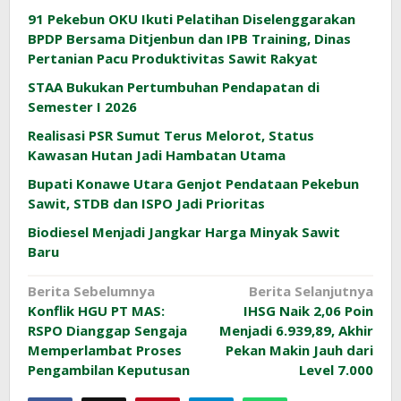
91 Pekebun OKU Ikuti Pelatihan Diselenggarakan
BPDP Bersama Ditjenbun dan IPB Training, Dinas
Pertanian Pacu Produktivitas Sawit Rakyat
STAA Bukukan Pertumbuhan Pendapatan di
Semester I 2026
Realisasi PSR Sumut Terus Melorot, Status
Kawasan Hutan Jadi Hambatan Utama
Bupati Konawe Utara Genjot Pendataan Pekebun
Sawit, STDB dan ISPO Jadi Prioritas
Biodiesel Menjadi Jangkar Harga Minyak Sawit
Baru
Navigasi
Berita Sebelumnya
Berita Selanjutnya
Konflik HGU PT MAS:
IHSG Naik 2,06 Poin
pos
RSPO Dianggap Sengaja
Menjadi 6.939,89, Akhir
Memperlambat Proses
Pekan Makin Jauh dari
Pengambilan Keputusan
Level 7.000