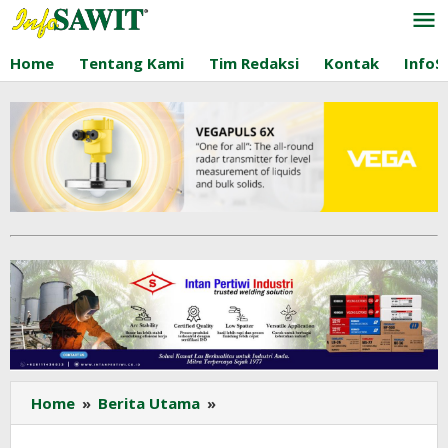
Lewati
ke
konten
Home
Tentang Kami
Tim Redaksi
Kontak
InfoS
GAPKI:
Home
»
Berita Utama
»
Produksi
CPO