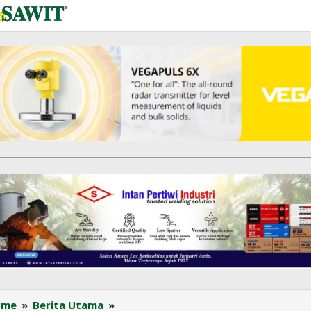
DBH
ome
»
Berita Utama
»