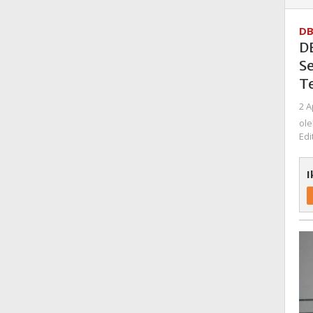
DB
D
S
T
2 A
ol
Edi
I