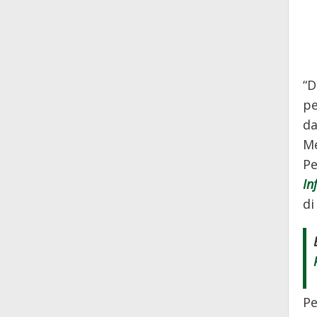
“D
pe
da
Me
Pe
In
di
Pe