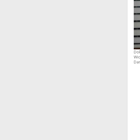
Dok
Wid
Dan