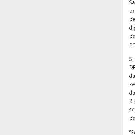
Sa
pr
pe
di
pe
pe
Sr
D
da
ke
d
RK
se
pe
“S