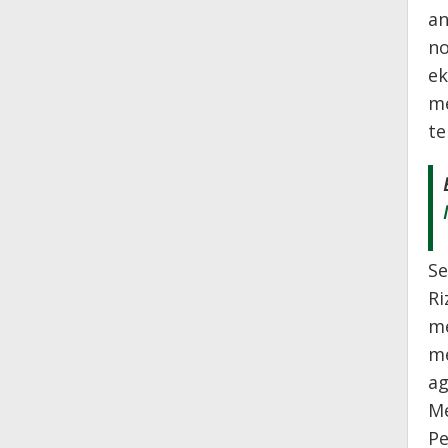
an
no
ek
me
te
Se
Ri
me
me
ag
Me
Pe