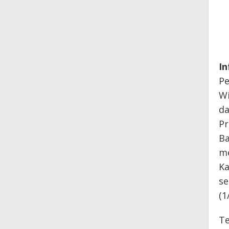
I
Pe
W
da
Pr
Ba
me
Ka
se
(1
Te