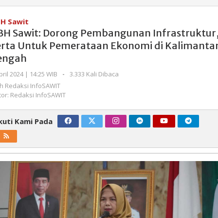
Sawit:
Dorong
H Sawit
Pembangunan
BH Sawit: Dorong Pembangunan Infrastruktur
Infrastruktur,
erta Untuk Pemerataan Ekonomi di Kalimanta
Serta
engah
Untuk
Pemerataan
oleh
pril 2024 | 14:25 WIB
-
3.333 Kali Dibaca
Ekonomi
Redaksi
eh
Redaksi InfoSAWIT
di
InfoSAWIT
tor: Redaksi InfoSAWIT
Kalimantan
Tengah
kuti Kami Pada