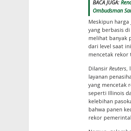
BACA JUGA:
Rend
Ombudsman Sar
Meskipun harga 
yang berbasis di
melihat banyak p
dari level saat i
mencetak rekor t
Dilansir
Reuters
,
layanan penasih
yang mencetak r
seperti Illinoi
kelebihan pasok
bahwa panen kede
rekor pemerinta