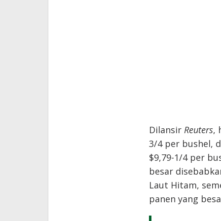
Dilansir
Reuters
,
3/4 per bushel, 
$9,79-1/4 per b
besar disebabka
Laut Hitam, seme
panen yang besar