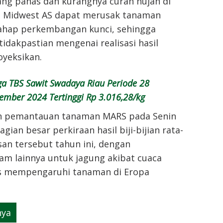
g panas dan kurangnya curah hujan di
h Midwest AS dapat merusak tanaman
tahap perkembangan kunci, sehingga
dakpastian mengenai realisasi hasil
oyeksikan.
a TBS Sawit Swadaya Riau Periode 28
tember 2024 Tertinggi Rp 3.016,28/kg
an pemantauan tanaman MARS pada Senin
ian besar perkiraan hasil biji-bijian rata-
an tersebut tahun ini, dengan
am lainnya untuk jagung akibat cuaca
s mempengaruhi tanaman di Eropa
nya