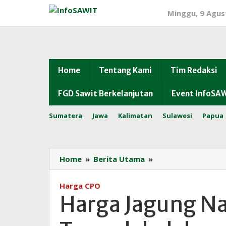
Lewati
Minggu, 9 Agus
ke
konten
Home
Tentang Kami
Tim Redaksi
FGD Sawit Berkelanjutan
Event InfoSA
Sumatera
Jawa
Kalimatan
Sulawesi
Papua
Harga
Home
»
Berita Utama
»
Jagung
Naik
Harga CPO
Tipis
Harga Jagung Nai
Tapi
Masih
Terendah