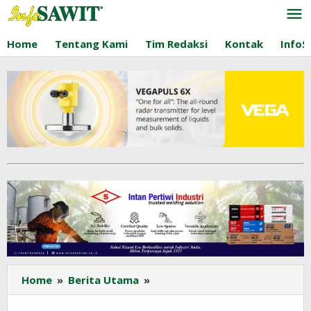
Lewati
ke
konten
Home
Tentang Kami
Tim Redaksi
Kontak
InfoS
Ombudsman
Home
»
Berita Utama
»
RI
Kritik