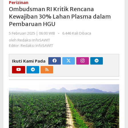
Perizinan
Rencana
Ombudsman RI Kritik Rencana
Kewajiban
Kewajiban 30% Lahan Plasma dalam
30%
Pembaruan HGU
Lahan
Plasma
oleh
5 Februari 2025 | 06:00 WIB
-
6.446 Kali Dibaca
dalam
Redaksi
oleh
Redaksi InfoSAWIT
Pembaruan
InfoSAWIT
Editor: Redaksi InfoSAWIT
HGU
Ikuti Kami Pada