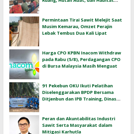
Ruang, Hutan Adat, dan Habitat
Orangutan
Permintaan Tirai Sawit Melejit Saat
Musim Kemarau, Omzet Perajin
Lebak Tembus Dua Kali Lipat
Harga CPO KPBN Inacom Withdraw
pada Rabu (5/8), Perdagangan CPO
di Bursa Malaysia Masih Menguat
91 Pekebun OKU Ikuti Pelatihan
Diselenggarakan BPDP Bersama
Ditjenbun dan IPB Training, Dinas
Pertanian Pacu Produktivitas Sawit
Rakyat
Peran dan Akuntabilitas Industri
Sawit Serta Masyarakat dalam
Mitigasi Karhutla