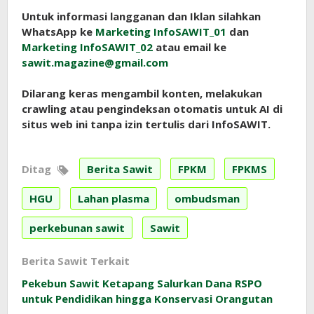
Untuk informasi langganan dan Iklan silahkan
WhatsApp ke
Marketing InfoSAWIT_01
dan
Marketing InfoSAWIT_02
atau email ke
sawit.magazine@gmail.com
Dilarang keras mengambil konten, melakukan
crawling atau pengindeksan otomatis untuk AI di
situs web ini tanpa izin tertulis dari InfoSAWIT.
Ditag
Berita Sawit
FPKM
FPKMS
HGU
Lahan plasma
ombudsman
perkebunan sawit
Sawit
Berita Sawit Terkait
Pekebun Sawit Ketapang Salurkan Dana RSPO
untuk Pendidikan hingga Konservasi Orangutan