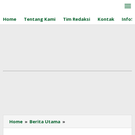
Lewati
ke
konten
Home
Tentang Kami
Tim Redaksi
Kontak
InfoS
Menhut
Home
»
Berita Utama
»
Ungkap
Modus