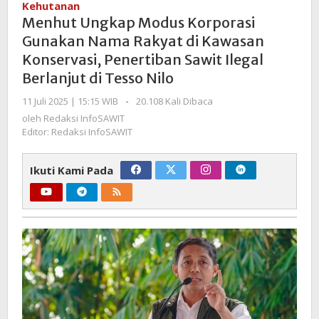
Kehutanan
Korporasi
Menhut Ungkap Modus Korporasi
Gunakan
Gunakan Nama Rakyat di Kawasan
Nama
Konservasi, Penertiban Sawit Ilegal
Rakyat
Berlanjut di Tesso Nilo
di
Kawasan
oleh
11 Juli 2025 | 15:15 WIB
-
20.108 Kali Dibaca
Konservasi,
Redaksi
oleh
Redaksi InfoSAWIT
Penertiban
InfoSAWIT
Editor: Redaksi InfoSAWIT
Sawit
Ilegal
Ikuti Kami Pada
Berlanjut
di
Tesso
Nilo