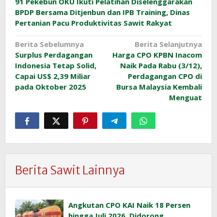
91 Pekebun OKU Ikuti Pelatihan Diselenggarakan
BPDP Bersama Ditjenbun dan IPB Training, Dinas
Pertanian Pacu Produktivitas Sawit Rakyat
Navigasi
Berita Sebelumnya
Berita Selanjutnya
Surplus Perdagangan
Harga CPO KPBN Inacom
pos
Indonesia Tetap Solid,
Naik Pada Rabu (3/12),
Capai US$ 2,39 Miliar
Perdagangan CPO di
pada Oktober 2025
Bursa Malaysia Kembali
Menguat
Berita Sawit Lainnya
Angkutan CPO KAI Naik 18 Persen
hingga Juli 2026, Didorong