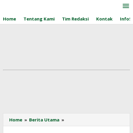
Lewati
ke
konten
Home
Tentang Kami
Tim Redaksi
Kontak
InfoS
DJP
Home
»
Berita Utama
»
Intensifkan
Kepatuhan