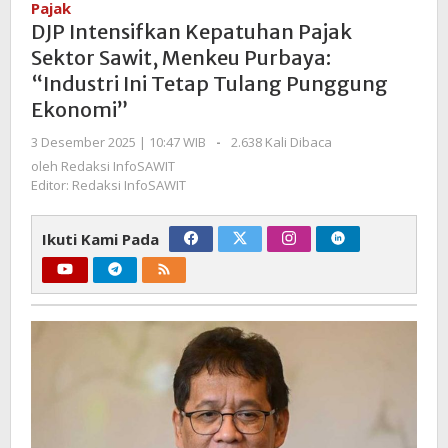
Pajak
Pajak
DJP Intensifkan Kepatuhan Pajak
Sektor
Sektor Sawit, Menkeu Purbaya:
Sawit,
“Industri Ini Tetap Tulang Punggung
Menkeu
Ekonomi”
Purbaya:
“Industri
oleh
3 Desember 2025 | 10:47 WIB
-
2.638 Kali Dibaca
Ini
Redaksi
oleh
Redaksi InfoSAWIT
Tetap
InfoSAWIT
Editor: Redaksi InfoSAWIT
Tulang
Punggung
Ikuti Kami Pada
Ekonomi”