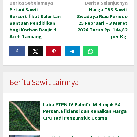
Navigasi
Berita Sebelumnya
Berita Selanjutnya
Petani Sawit
Harga TBS Sawit
pos
Bersertifikat Salurkan
Swadaya Riau Periode
Bantuan Pendidikan
25 Februari – 3 Maret
bagi Korban Banjir di
2026 Turun Rp. 144,82
Aceh Tamiang
per Kg
Berita Sawit Lainnya
Laba PTPN IV PalmCo Melonjak 54
Persen, Efisiensi dan Kenaikan Harga
CPO Jadi Pengungkit Utama