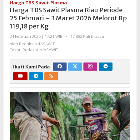
Harga TBS Sawit Plasma
Plasma
Harga TBS Sawit Plasma Riau Periode
Riau
25 Februari – 3 Maret 2026 Melorot Rp
Periode
119,18 per Kg
25
Februari
oleh
24 Februari 2026 | 17:21 WIB
-
17.882 Kali Dibaca
–
Redaksi
oleh
Redaksi InfoSAWIT
3
InfoSAWIT
Editor: Redaksi InfoSAWIT
Maret
2026
Ikuti Kami Pada
Melorot
Rp
119,18
per
Kg