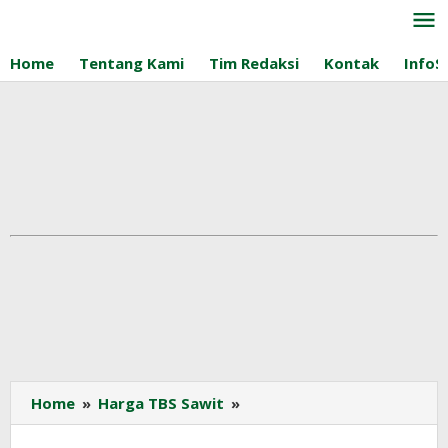
Lewati
ke
konten
Home
Tentang Kami
Tim Redaksi
Kontak
InfoS
Harga
Home
»
Harga TBS Sawit
»
TBS
Sawit