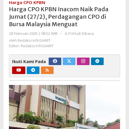
Harga CPO KPBN
Inacom
Harga CPO KPBN Inacom Naik Pada
Naik
Jumat (27/2), Perdagangan CPO di
Pada
Bursa Malaysia Menguat
Jumat
(27/2),
oleh
28 Februari 2026 | 08:52 WIB
-
6.314 Kali Dibaca
Perdagangan
Redaksi
oleh
Redaksi InfoSAWIT
CPO
InfoSAWIT
Editor: Redaksi InfoSAWIT
di
Bursa
Ikuti Kami Pada
Malaysia
Menguat