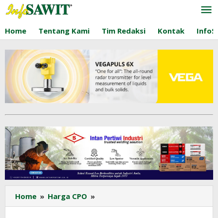
Lewati
ke
konten
Home
Tentang Kami
Tim Redaksi
Kontak
InfoS
Harga
Home
»
Harga CPO
»
CPO
KPBN