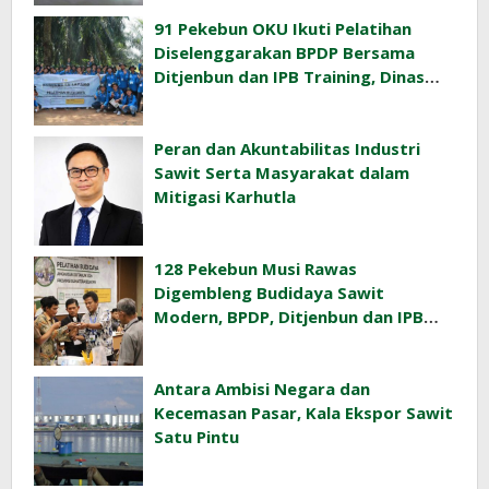
91 Pekebun OKU Ikuti Pelatihan
Diselenggarakan BPDP Bersama
Ditjenbun dan IPB Training, Dinas
Pertanian Pacu Produktivitas Sawit
Rakyat
Peran dan Akuntabilitas Industri
Sawit Serta Masyarakat dalam
Mitigasi Karhutla
128 Pekebun Musi Rawas
Digembleng Budidaya Sawit
Modern, BPDP, Ditjenbun dan IPB
Training Dorong Penerapan GAP di
Lapangan
Antara Ambisi Negara dan
Kecemasan Pasar, Kala Ekspor Sawit
Satu Pintu