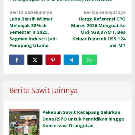
Navigasi
Berita Sebelumnya
Berita Selanjutnya
Laba Bersih Wilmar
Harga Referensi CPO
pos
Melonjak 38% di
Maret 2026 Menguat ke
Semester II 2025,
US$ 938,87/MT, Bea
Segmen Industri Jadi
Keluar Dipatok US$ 124
Penopang Utama
per MT
Berita Sawit Lainnya
Pekebun Sawit Ketapang Salurkan
Dana RSPO untuk Pendidikan hingga
Konservasi Orangutan