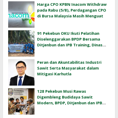
Harga CPO KPBN Inacom Withdraw
pada Rabu (5/8), Perdagangan CPO
di Bursa Malaysia Masih Menguat
91 Pekebun OKU Ikuti Pelatihan
Diselenggarakan BPDP Bersama
Ditjenbun dan IPB Training, Dinas
Pertanian Pacu Produktivitas Sawit
Rakyat
Peran dan Akuntabilitas Industri
Sawit Serta Masyarakat dalam
Mitigasi Karhutla
128 Pekebun Musi Rawas
Digembleng Budidaya Sawit
Modern, BPDP, Ditjenbun dan IPB
Training Dorong Penerapan GAP di
Lapangan