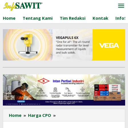
Lewati
ke
konten
Home
Tentang Kami
Tim Redaksi
Kontak
InfoS
Harga
Home
»
Harga CPO
»
CPO
KPBN