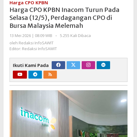
Harga CPO KPBN
Inacom
Harga CPO KPBN Inacom Turun Pada
Turun
Selasa (12/5), Perdagangan CPO di
Pada
Bursa Malaysia Melemah
Selasa
(12/5),
oleh
13 Mei 2026 | 08:09 WIB
-
5.255 Kali Dibaca
Perdagangan
Redaksi
oleh
Redaksi InfoSAWIT
CPO
InfoSAWIT
Editor: Redaksi InfoSAWIT
di
Bursa
Ikuti Kami Pada
Malaysia
Melemah