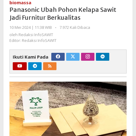
biomassa
Kelapa
Panasonic Ubah Pohon Kelapa Sawit
Sawit
Jadi Furnitur Berkualitas
Jadi
Furnitur
oleh
10 Mei 2024 | 11:38 WIB
-
7.972 Kali Dibaca
Redaksi
Berkualitas
oleh
Redaksi InfoSAWIT
InfoSAWIT
Editor: Redaksi InfoSAWIT
Ikuti Kami Pada