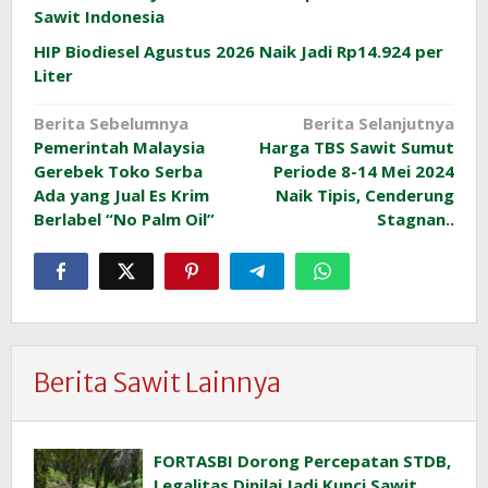
Sawit Indonesia
HIP Biodiesel Agustus 2026 Naik Jadi Rp14.924 per
Liter
Navigasi
Berita Sebelumnya
Berita Selanjutnya
Pemerintah Malaysia
Harga TBS Sawit Sumut
pos
Gerebek Toko Serba
Periode 8-14 Mei 2024
Ada yang Jual Es Krim
Naik Tipis, Cenderung
Berlabel “No Palm Oil”
Stagnan..
Berita Sawit Lainnya
FORTASBI Dorong Percepatan STDB,
Legalitas Dinilai Jadi Kunci Sawit