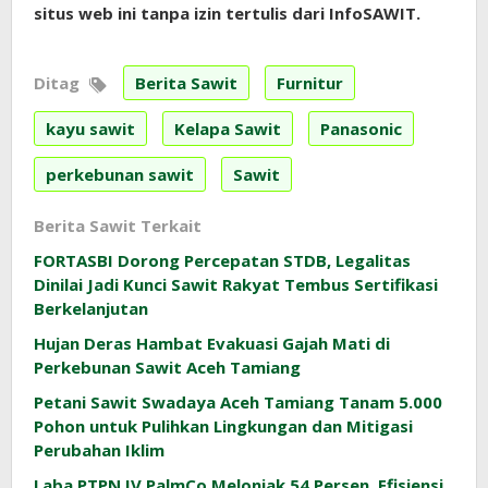
situs web ini tanpa izin tertulis dari InfoSAWIT.
Ditag
Berita Sawit
Furnitur
kayu sawit
Kelapa Sawit
Panasonic
perkebunan sawit
Sawit
Berita Sawit Terkait
FORTASBI Dorong Percepatan STDB, Legalitas
Dinilai Jadi Kunci Sawit Rakyat Tembus Sertifikasi
Berkelanjutan
Hujan Deras Hambat Evakuasi Gajah Mati di
Perkebunan Sawit Aceh Tamiang
Petani Sawit Swadaya Aceh Tamiang Tanam 5.000
Pohon untuk Pulihkan Lingkungan dan Mitigasi
Perubahan Iklim
Laba PTPN IV PalmCo Melonjak 54 Persen, Efisiensi