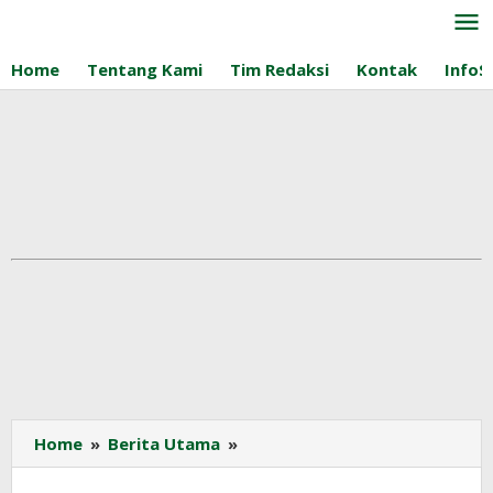
Lewati
ke
konten
Home
Tentang Kami
Tim Redaksi
Kontak
InfoS
Panasonic
Home
»
Berita Utama
»
Ubah
Pohon