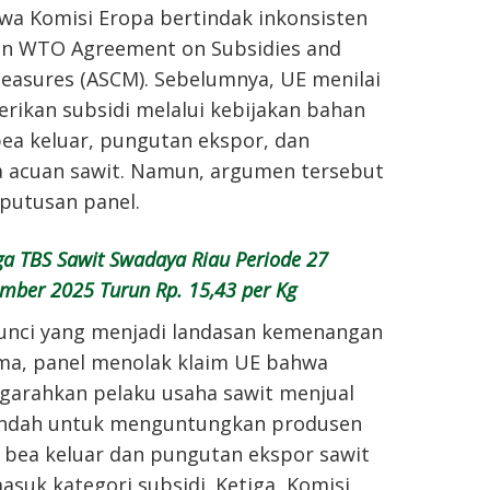
a Komisi Eropa bertindak inkonsisten
n WTO Agreement on Subsidies and
easures (ASCM). Sebelumnya, UE menilai
rikan subsidi melalui kebijakan bahan
bea keluar, pungutan ekspor, dan
 acuan sawit. Namun, argumen tersebut
putusan panel.
a TBS Sawit Swadaya Riau Periode 27
ember 2025 Turun Rp. 15,43 per Kg
kunci yang menjadi landasan kemenangan
ama, panel menolak klaim UE bahwa
arahkan pelaku usaha sawit menjual
endah untuk menguntungkan produsen
, bea keluar dan pungutan ekspor sawit
masuk kategori subsidi. Ketiga, Komisi