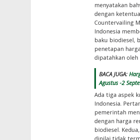
menyatakan bahw
dengan ketentua
Countervailing M
Indonesia membe
baku biodiesel, 
penetapan harga
dipatahkan oleh 
BACA JUGA:
Harg
Agustus -2 Sept
Ada tiga aspek 
Indonesia. Pert
pemerintah meng
dengan harga r
biodiesel. Kedua
dinilai tidak ter