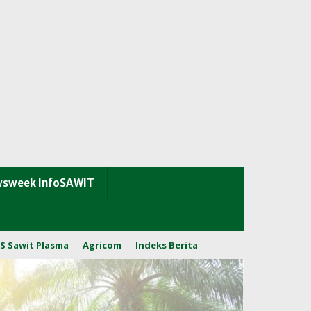
sweek InfoSAWIT
S Sawit Plasma
Agricom
Indeks Berita