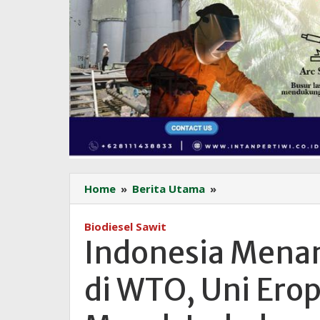
Indonesia
Home
»
Berita Utama
»
Menang
Sengketa
Biodiesel Sawit
Biodiesel
Indonesia Menan
di
WTO,
di WTO, Uni Ero
Uni
Eropa
Diminta