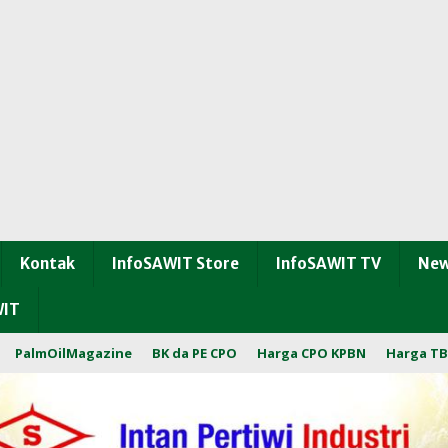
Kontak
InfoSAWIT Store
InfoSAWIT TV
New
WIT
PalmOilMagazine
BK da PE CPO
Harga CPO KPBN
Harga TB