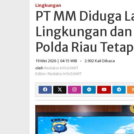
Diduga
Lingkungan
Langgar
PT MM Diduga L
Aturan
Lingkungan
Lingkungan dan
dan
Sempadan
Sungai,
Polda Riau Teta
Polda
Riau
oleh
19 Mei 2026 | 04:15 WIB
-
2.902 Kali Dibaca
Tetapkan
Redaksi
Tersangka
oleh
Redaksi InfoSAWIT
InfoSAWIT
Editor: Redaksi InfoSAWIT