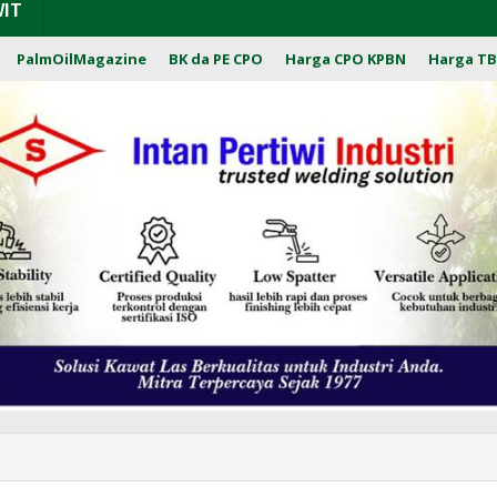
WIT
PalmOilMagazine
BK da PE CPO
Harga CPO KPBN
Harga TB