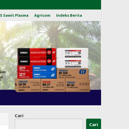
S Sawit Plasma
Agricom
Indeks Berita
Cari
Cari