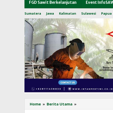
FGD Sawit Berkelanjutan
Event InfoSA
Sumatera
Jawa
Kalimatan
Sulawesi
Papua
PT
Home
»
Berita Utama
»
MM