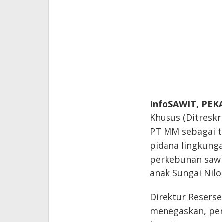
InfoSAWIT, PE
Khusus (Ditresk
PT MM sebagai t
pidana lingkunga
perkebunan sawi
anak Sungai Nil
Direktur Reserse
menegaskan, pen