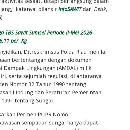
n aktivitas sesaat, tetapi berlangsung dalam
ang,” katanya, dilansir
InfoSAWIT
dari
Detik
,
).
a TBS Sawit Sumsel Periode II-Mei 2026
86,11 per Kg
yidikan, Ditreskrimsus Polda Riau menilai
ahaan bertentangan dengan dokumen
ai Dampak Lingkungan (AMDAL) milik
ri, serta sejumlah regulasi, di antaranya
den Nomor 32 Tahun 1990 tentang
asan Lindung dan Peraturan Pemerintah
1991 tentang Sungai.
dasarkan Permen PUPR Nomor
kawasan sempadan sungai hanya dapat