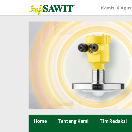
Lewati
Kamis, 6 Agus
ke
konten
Home
Tentang Kami
Tim Redaksi