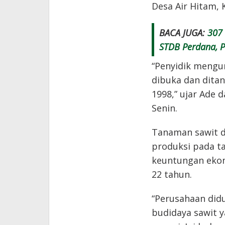
Desa Air Hitam,
BACA JUGA:
307 
STDB Perdana, P
“Penyidik mengu
dibuka dan ditan
1998,” ujar Ade 
Senin.
Tanaman sawit d
produksi pada t
keuntungan ekon
22 tahun.
“Perusahaan did
budidaya sawit 