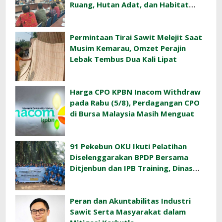
Ruang, Hutan Adat, dan Habitat
Orangutan
Permintaan Tirai Sawit Melejit Saat
Musim Kemarau, Omzet Perajin
Lebak Tembus Dua Kali Lipat
Harga CPO KPBN Inacom Withdraw
pada Rabu (5/8), Perdagangan CPO
di Bursa Malaysia Masih Menguat
91 Pekebun OKU Ikuti Pelatihan
Diselenggarakan BPDP Bersama
Ditjenbun dan IPB Training, Dinas
Pertanian Pacu Produktivitas Sawit
Rakyat
Peran dan Akuntabilitas Industri
Sawit Serta Masyarakat dalam