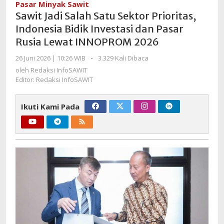
Pasar Minyak Sawit
Satu
Sawit Jadi Salah Satu Sektor Prioritas,
Sektor
Indonesia Bidik Investasi dan Pasar
Prioritas,
Rusia Lewat INNOPROM 2026
Indonesia
Bidik
oleh
26 Juni 2026 | 10:26 WIB
-
3.329 Kali Dibaca
Investasi
Redaksi
oleh
Redaksi InfoSAWIT
dan
InfoSAWIT
Editor: Redaksi InfoSAWIT
Pasar
Rusia
Ikuti Kami Pada
Lewat
INNOPROM
2026