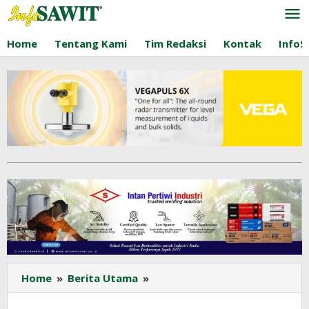
Lewati
ke
konten
Home
Tentang Kami
Tim Redaksi
Kontak
InfoS
Sawit
Home
»
Berita Utama
»
Jadi
Salah