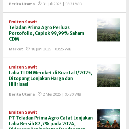
oleh
Berita Utama
31 Juli 2025 | 08:31 WIB
Redaksi
InfoSAWIT
Emiten Sawit
Teladan Prima Agro Perluas
Portofolio, Caplok 99,99% Saham
CDM
oleh
Market
18 Juni 2025 | 03:25 WIB
Redaksi
InfoSAWIT
Emiten Sawit
Laba TLDN Meroket di Kuartal I/2025,
Ditopang Lonjakan Harga dan
Hilirisasi
oleh
Berita Utama
2 Mei 2025 | 05:30 WIB
Redaksi
InfoSAWIT
Emiten Sawit
PT Teladan Prima Agro Catat Lonjakan
Laba Bersih 82,7% pada 2024,