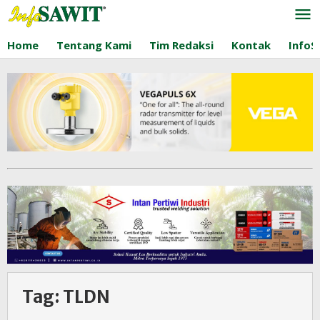
Lewati
ke
konten
Home
Tentang Kami
Tim Redaksi
Kontak
InfoS
Tag:
TLDN