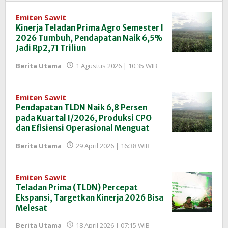
Emiten Sawit
Kinerja Teladan Prima Agro Semester I
2026 Tumbuh, Pendapatan Naik 6,5%
Jadi Rp2,71 Triliun
oleh
Berita Utama
1 Agustus 2026 | 10:35 WIB
Redaksi
InfoSAWIT
Emiten Sawit
Pendapatan TLDN Naik 6,8 Persen
pada Kuartal I/2026, Produksi CPO
dan Efisiensi Operasional Menguat
oleh
Berita Utama
29 April 2026 | 16:38 WIB
Redaksi
InfoSAWIT
Emiten Sawit
Teladan Prima (TLDN) Percepat
Ekspansi, Targetkan Kinerja 2026 Bisa
Melesat
oleh
Berita Utama
18 April 2026 | 07:15 WIB