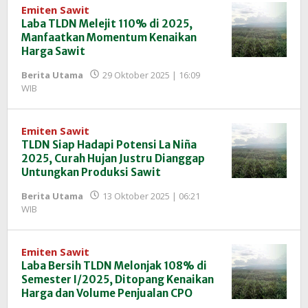
Emiten Sawit
Laba TLDN Melejit 110% di 2025,
Manfaatkan Momentum Kenaikan
Harga Sawit
Berita Utama
29 Oktober 2025 | 16:09
oleh
WIB
Redaksi
InfoSAWIT
Emiten Sawit
TLDN Siap Hadapi Potensi La Niña
2025, Curah Hujan Justru Dianggap
Untungkan Produksi Sawit
Berita Utama
13 Oktober 2025 | 06:21
oleh
WIB
Redaksi
InfoSAWIT
Emiten Sawit
Laba Bersih TLDN Melonjak 108% di
Semester I/2025, Ditopang Kenaikan
Harga dan Volume Penjualan CPO