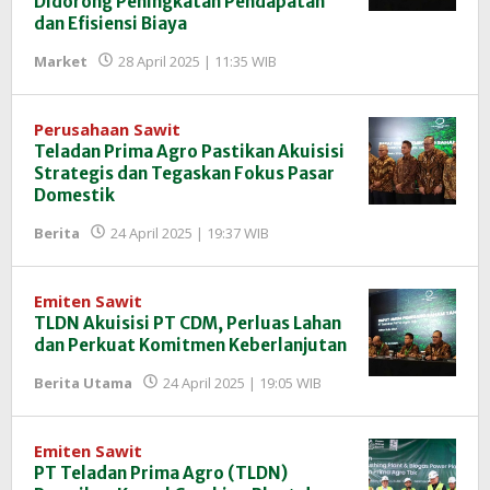
Didorong Peningkatan Pendapatan
dan Efisiensi Biaya
oleh
Market
28 April 2025 | 11:35 WIB
Redaksi
InfoSAWIT
Perusahaan Sawit
Teladan Prima Agro Pastikan Akuisisi
Strategis dan Tegaskan Fokus Pasar
Domestik
oleh
Berita
24 April 2025 | 19:37 WIB
Redaksi
InfoSAWIT
Emiten Sawit
TLDN Akuisisi PT CDM, Perluas Lahan
dan Perkuat Komitmen Keberlanjutan
oleh
Berita Utama
24 April 2025 | 19:05 WIB
Redaksi
InfoSAWIT
Emiten Sawit
PT Teladan Prima Agro (TLDN)