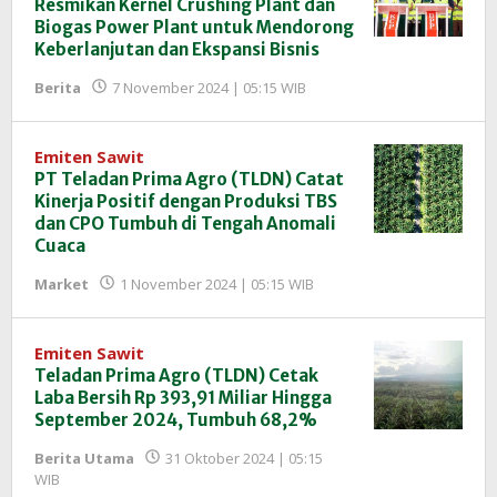
Resmikan Kernel Crushing Plant dan
Biogas Power Plant untuk Mendorong
Keberlanjutan dan Ekspansi Bisnis
oleh
Berita
7 November 2024 | 05:15 WIB
Redaksi
InfoSAWIT
Emiten Sawit
PT Teladan Prima Agro (TLDN) Catat
Kinerja Positif dengan Produksi TBS
dan CPO Tumbuh di Tengah Anomali
Cuaca
oleh
Market
1 November 2024 | 05:15 WIB
Redaksi
InfoSAWIT
Emiten Sawit
Teladan Prima Agro (TLDN) Cetak
Laba Bersih Rp 393,91 Miliar Hingga
September 2024, Tumbuh 68,2%
Berita Utama
31 Oktober 2024 | 05:15
oleh
WIB