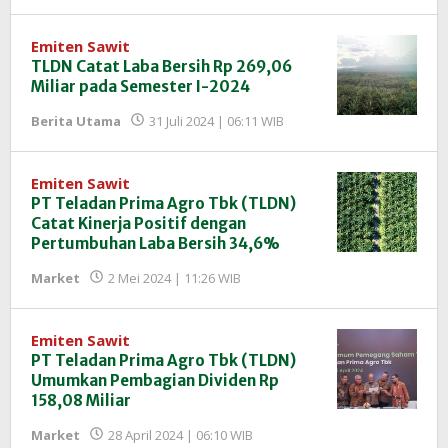
Redaksi
InfoSAWIT
Emiten Sawit
TLDN Catat Laba Bersih Rp 269,06
Miliar pada Semester I-2024
oleh
Berita Utama
31 Juli 2024 | 06:11 WIB
Redaksi
InfoSAWIT
Emiten Sawit
PT Teladan Prima Agro Tbk (TLDN)
Catat Kinerja Positif dengan
Pertumbuhan Laba Bersih 34,6%
oleh
Market
2 Mei 2024 | 11:26 WIB
Redaksi
InfoSAWIT
Emiten Sawit
PT Teladan Prima Agro Tbk (TLDN)
Umumkan Pembagian Dividen Rp
158,08 Miliar
oleh
Market
28 April 2024 | 06:10 WIB