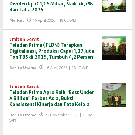
Dividen Rp701,05 Miliar, Naik 74,7%
dari Laba 2025
oleh
Market
16 April 2026 | 19:06 WIB
Redaksi
InfoSAWIT
Emiten Sawit
Teladan Prima (TLDN) Terapkan
Digitalisasi, Produksi Capai 1,27 Juta
Ton TBS di 2025, Tumbuh 4,2 Persen
oleh
Berita Utama
16 April 2026 | 18:47 WIB
Redaksi
InfoSAWIT
Emiten Sawit
Teladan Prima Agro Raih “Best Under
A Billion” Forbes Asia, Bukti
Konsistensi Kinerja dan Tata Kelola
Berita Utama
27 November 2025 | 13:02
oleh
WIB
Redaksi
InfoSAWIT