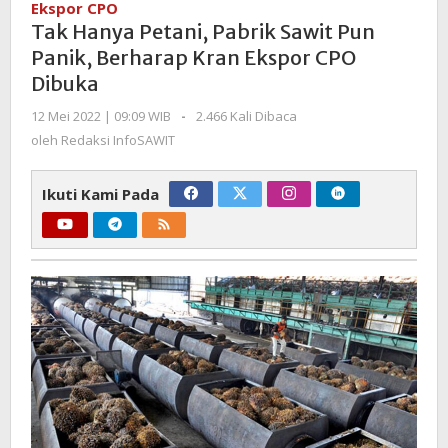
Ekspor CPO
Pabrik
Tak Hanya Petani, Pabrik Sawit Pun
Sawit
Panik, Berharap Kran Ekspor CPO
Pun
Dibuka
Panik,
Berharap
oleh
12 Mei 2022 | 09:09 WIB
-
2.466 Kali Dibaca
Kran
Redaksi
oleh
Redaksi InfoSAWIT
Ekspor
InfoSAWIT
CPO
Ikuti Kami Pada
Dibuka