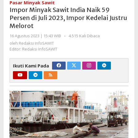
Pasar Minyak Sawit
India
Impor Minyak Sawit India Naik 59
Naik
Persen di Juli 2023, Impor Kedelai Justru
59
Melorot
Persen
di
oleh
16 Agustus 2023 | 15:43 WIB
-
4.515 Kali Dibaca
Juli
Redaksi
oleh
Redaksi InfoSAWIT
2023,
InfoSAWIT
Editor: Redaksi InfoSAWIT
Impor
Kedelai
Ikuti Kami Pada
Justru
Melorot