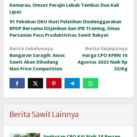
Kemarau, Omzet Perajin Lebak Tembus Dua Kali
Lipat
91 Pekebun OKU Ikuti Pelatihan Diselenggarakan
BPDP Bersama Ditjenbun dan IPB Training, Dinas
Pertanian Pacu Produktivitas Sawit Rakyat
Navigasi
Berita Sebelumnya
Berita Selanjutnya
Bungaran Saragih: Awas
Harga CPO KPBN 16
pos
Sawit Akan Dihadang
Agustus 2023 Naik Rp
Non Price Competition
32/Kg
Berita Sawit Lainnya
Angkutan CPO KAI Naik 18 Persen