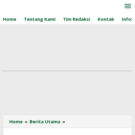
Lewati
ke
konten
Home
Tentang Kami
Tim Redaksi
Kontak
InfoS
Impor
Home
»
Berita Utama
»
Minyak
Sawit