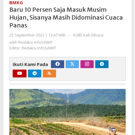
BMKG
Saja
Baru 10 Persen Saja Masuk Musim
Masuk
Hujan, Sisanya Masih Didominasi Cuaca
Musim
Panas
Hujan,
Sisanya
oleh
25 September 2023 | 13:47 WIB
-
9.385 Kali Dibaca
Masih
Redaksi
oleh
Redaksi InfoSAWIT
Didominasi
InfoSAWIT
Editor: Redaksi InfoSAWIT
Cuaca
Panas
Ikuti Kami Pada