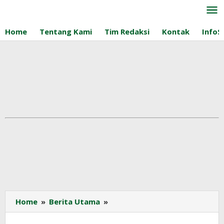
Lewati
ke
konten
Home
Tentang Kami
Tim Redaksi
Kontak
InfoS
Baru
Home
»
Berita Utama
»
10
Persen