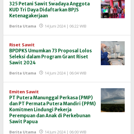
325 Petani Sawit Swadaya Anggota
KUD Tri Daya Didaftarkan BPJS
Ketenagakerjaan
oleh
Berita Utama
14 Juni 2024 | 06:22 WIB
Redaksi
InfoSAWIT
Riset Sawit
BPDPKS Umumkan 73 Proposal Lolos
Seleksi dalam Program Grant Riset
Sawit 2024
oleh
Berita Utama
14 Juni 2024 | 06:04 WIB
Redaksi
InfoSAWIT
Emiten Sawit
PT Putera Manunggal Perkasa (PMP)
dan PT Permata Putera Mandiri (PPM)
Komitmen Lindungi Pekerja
Perempuan dan Anak di Perkebunan
Sawit Papua
oleh
Berita Utama
14 Juni 2024 | 06:00 WIB