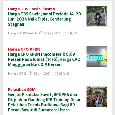
Harga TBS Sawit Plasma
Harga TBS Sawit Jambi Periode 14-20
Juni 2024 Naik Tipis, Cenderung
Stagnan
oleh
Harga TBS Sawit
14 Juni 2024 | 17:16 WIB
Redaksi
InfoSAWIT
Harga CPO KPBN
Harga CPO KPBN Inacom Naik 0,69
Persen Pada Jumat (14/6), Harga CPO
Minggguan Naik 0,9 Persen
oleh
Harga CPO
14 Juni 2024 | 16:03 WIB
Redaksi
InfoSAWIT
Pelatihan SDM
Genjot Produksi Sawit, BPDPKS dan
Ditjenbun Gandeng IPB Training Gelar
Pelatihan Teknis Budidaya Bagi 89
Petani Sawit di Sumatera Utara