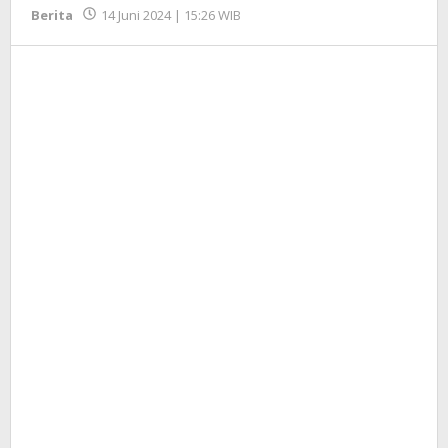
oleh
Berita
14 Juni 2024 | 15:26 WIB
Redaksi
InfoSAWIT