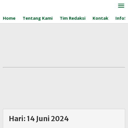
Lewati
ke
konten
Home
Tentang Kami
Tim Redaksi
Kontak
InfoS
Hari:
14 Juni 2024