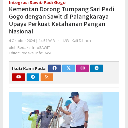
Integrasi Sawit-Padi Gogo
Sari
Kementan Dorong Tumpang Sari Padi
Padi
Gogo dengan Sawit di Palangkaraya
Gogo
Upaya Perkuat Ketahanan Pangan
dengan
Nasional
Sawit
di
oleh
4 Oktober 2024 | 14:51 WIB
-
1.931 Kali Dibaca
Palangkaraya
Redaksi
oleh
Redaksi InfoSAWIT
Upaya
InfoSAWIT
Editor: Redaksi InfoSAWIT
Perkuat
Ketahanan
Ikuti Kami Pada
Pangan
Nasional