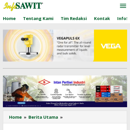
Lewati
ke
konten
Home
Tentang Kami
Tim Redaksi
Kontak
InfoS
Sektor
Home
»
Berita Utama
»
Perkebunan
Kelapa