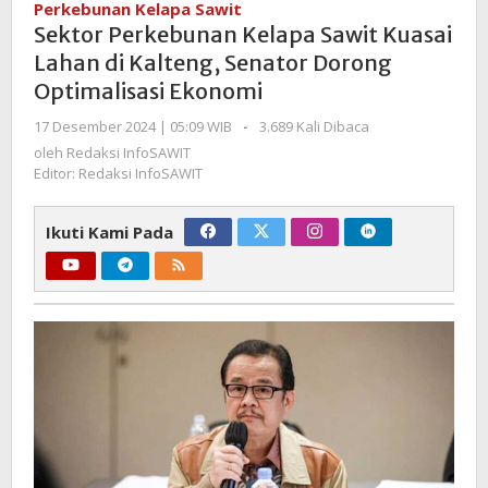
Perkebunan Kelapa Sawit
Sawit
Sektor Perkebunan Kelapa Sawit Kuasai
Kuasai
Lahan di Kalteng, Senator Dorong
Lahan
Optimalisasi Ekonomi
di
Kalteng,
oleh
17 Desember 2024 | 05:09 WIB
-
3.689 Kali Dibaca
Senator
Redaksi
oleh
Redaksi InfoSAWIT
Dorong
InfoSAWIT
Editor: Redaksi InfoSAWIT
Optimalisasi
Ekonomi
Ikuti Kami Pada