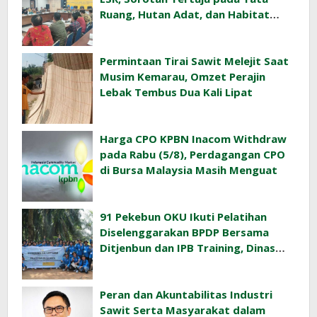
Ruang, Hutan Adat, dan Habitat
Orangutan
Permintaan Tirai Sawit Melejit Saat
Musim Kemarau, Omzet Perajin
Lebak Tembus Dua Kali Lipat
Harga CPO KPBN Inacom Withdraw
pada Rabu (5/8), Perdagangan CPO
di Bursa Malaysia Masih Menguat
91 Pekebun OKU Ikuti Pelatihan
Diselenggarakan BPDP Bersama
Ditjenbun dan IPB Training, Dinas
Pertanian Pacu Produktivitas Sawit
Rakyat
Peran dan Akuntabilitas Industri
Sawit Serta Masyarakat dalam