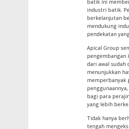
batik ini membe
industri batik. 
berkelanjutan be
mendukung indus
pendekatan yang
Apical Group se
pengembangan in
dari awal sudah 
menunjukkan hasi
memperbanyak p
penggunaannya, m
bagi para peraj
yang lebih berke
Tidak hanya berhe
tengah mengeksp