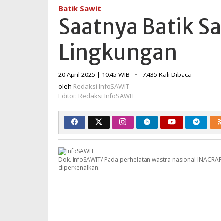
Sawit
Batik Sawit
Ramah
Saatnya Batik S
Lingkungan
Lingkungan
oleh
20 April 2025 | 10:45 WIB
-
7.435 Kali Dibaca
Redaksi
oleh
Redaksi InfoSAWIT
InfoSAWIT
Editor: Redaksi InfoSAWIT
Dok. InfoSAWIT/ Pada perhelatan wastra nasional INACRAFT
diperkenalkan.