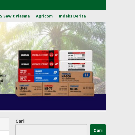
S Sawit Plasma
Agricom
Indeks Berita
Cari
Cari