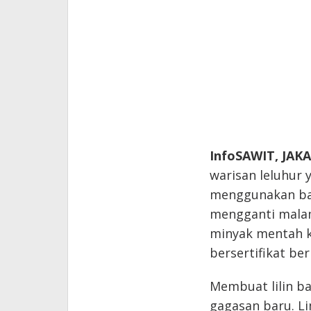
InfoSAWIT, JAK
warisan leluhur y
menggunakan ba
mengganti malam 
minyak mentah k
bersertifikat be
Membuat lilin b
gagasan baru. Li