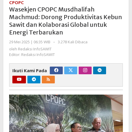
CPOPC
Machmud:
Wasekjen CPOPC Musdhalifah
Dorong
Machmud: Dorong Produktivitas Kebun
Produktivitas
Sawit dan Kolaborasi Global untuk
Kebun
Energi Terbarukan
Sawit
dan
oleh
29 Mei 2025 | 06:35 WIB
-
3.278 Kali Dibaca
Kolaborasi
Redaksi
oleh
Redaksi InfoSAWIT
Global
InfoSAWIT
Editor: Redaksi InfoSAWIT
untuk
Energi
Ikuti Kami Pada
Terbarukan