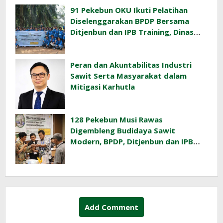
91 Pekebun OKU Ikuti Pelatihan
Diselenggarakan BPDP Bersama
Ditjenbun dan IPB Training, Dinas
Pertanian Pacu Produktivitas Sawit
Rakyat
Peran dan Akuntabilitas Industri
Sawit Serta Masyarakat dalam
Mitigasi Karhutla
128 Pekebun Musi Rawas
Digembleng Budidaya Sawit
Modern, BPDP, Ditjenbun dan IPB
Training Dorong Penerapan GAP di
Lapangan
Add Comment