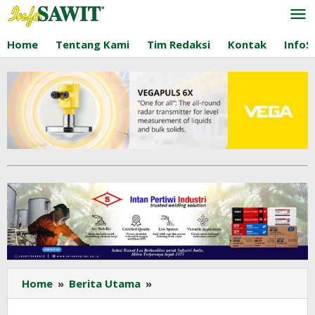
Lewati
ke
konten
Home
Tentang Kami
Tim Redaksi
Kontak
InfoS
Wasekjen
Home
»
Berita Utama
»
CPOPC
Musdhalifah