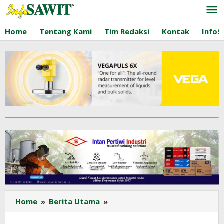
Lewati
ke
konten
Home
Tentang Kami
Tim Redaksi
Kontak
InfoS
Eco
Home
»
Berita Utama
»
Tourism
Bali