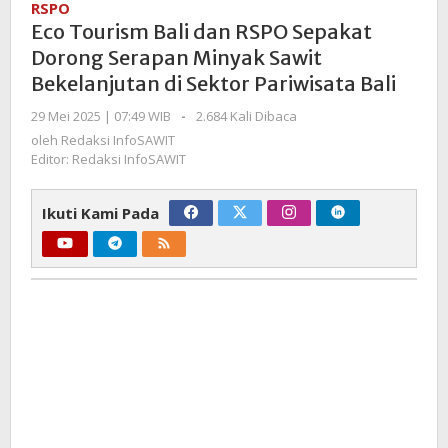
RSPO
dan
Eco Tourism Bali dan RSPO Sepakat
RSPO
Dorong Serapan Minyak Sawit
Sepakat
Bekelanjutan di Sektor Pariwisata Bali
Dorong
Serapan
oleh
29 Mei 2025 | 07:49 WIB
-
2.684 Kali Dibaca
Minyak
Redaksi
oleh
Redaksi InfoSAWIT
Sawit
InfoSAWIT
Editor: Redaksi InfoSAWIT
Bekelanjutan
di
Ikuti Kami Pada
Sektor
Pariwisata
Bali