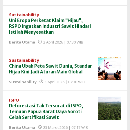
Redaksi
InfoSAWIT
Sustainability
Uni Eropa Perketat Klaim “Hijau”,
RSPO Ingatkan Industri Sawit Hindari
Istilah Menyesatkan
oleh
Berita Utama
2 April 2026 | 07:30 WIB
Redaksi
InfoSAWIT
Sustainability
China Ubah Peta Sawit Dunia, Standar
Hijau Kini Jadi Aturan Main Global
oleh
Sustainability
1 April 2026 | 07:30 WIB
Redaksi
InfoSAWIT
ISPO
Deforestasi Tak Tersurat di ISPO,
Temuan Papua Barat Daya Soroti
Celah Sertifikasi Sawit
oleh
Berita Utama
25 Maret 2026 | 07:17 WIB