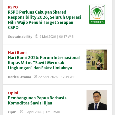
InfoSAWIT
RSPO
RSPO Perluas Cakupan Shared
Responsibility 2026, Seluruh Operasi
Hilir Wajib Penuhi Target Serapan
CSPO
oleh
Sustainability
6 Mei 2026 | 06:17 WIB
Redaksi
InfoSAWIT
Hari Bumi
Hari Bumi 2026: Forum Internasional
Kupas Mitos “Sawit Merusak
Lingkungan” dan Fakta Ilmiahnya
oleh
Berita Utama
22 April 2026 | 17:39 WIB
Redaksi
InfoSAWIT
Opini
Pembangunan Papua Berbasis
Komoditas Sawit Hijau
oleh
Opini
5 April 2026 | 12:30 WIB