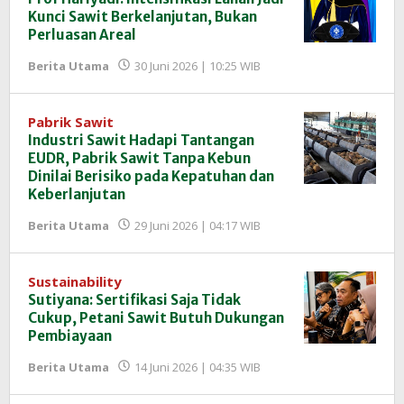
Kunci Sawit Berkelanjutan, Bukan
Perluasan Areal
oleh
Berita Utama
30 Juni 2026 | 10:25 WIB
Redaksi
InfoSAWIT
Pabrik Sawit
Industri Sawit Hadapi Tantangan
EUDR, Pabrik Sawit Tanpa Kebun
Dinilai Berisiko pada Kepatuhan dan
Keberlanjutan
oleh
Berita Utama
29 Juni 2026 | 04:17 WIB
Redaksi
InfoSAWIT
Sustainability
Sutiyana: Sertifikasi Saja Tidak
Cukup, Petani Sawit Butuh Dukungan
Pembiayaan
oleh
Berita Utama
14 Juni 2026 | 04:35 WIB
Redaksi
InfoSAWIT