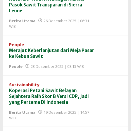
Pasok Sawit Transparan di Sierra
Leone
Berita Utama
26 Desember 2025 | 06:31
oleh
WIB
Redaksi
InfoSAWIT
People
Merajut Keberlanjutan dari Meja Pasar
ke Kebun Sawit
oleh
People
23 Desember 2025 | 08:15 WIB
Redaksi
InfoSAWIT
Sustainability
Koperasi Petani Sawit Belayan
Sejahtera Raih Skor B Versi CDP, Jadi
yang Pertama Di Indonesia
Berita Utama
19 Desember 2025 | 14:57
oleh
WIB
Redaksi
InfoSAWIT