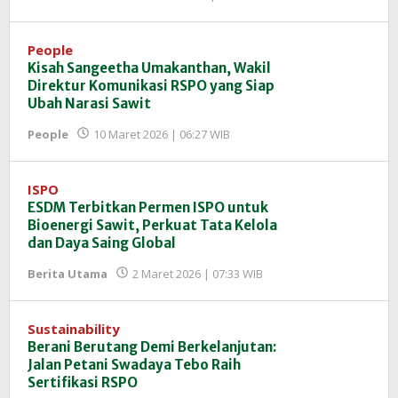
Redaksi
InfoSAWIT
People
Kisah Sangeetha Umakanthan, Wakil
Direktur Komunikasi RSPO yang Siap
Ubah Narasi Sawit
oleh
People
10 Maret 2026 | 06:27 WIB
Redaksi
InfoSAWIT
ISPO
ESDM Terbitkan Permen ISPO untuk
Bioenergi Sawit, Perkuat Tata Kelola
dan Daya Saing Global
oleh
Berita Utama
2 Maret 2026 | 07:33 WIB
Redaksi
InfoSAWIT
Sustainability
Berani Berutang Demi Berkelanjutan:
Jalan Petani Swadaya Tebo Raih
Sertifikasi RSPO