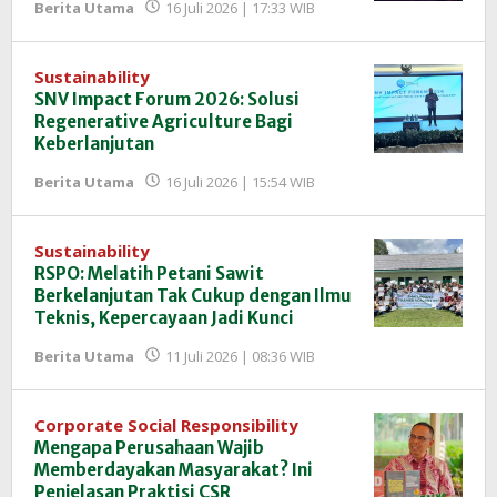
oleh
Berita Utama
16 Juli 2026 | 17:33 WIB
Redaksi
InfoSAWIT
Sustainability
SNV Impact Forum 2026: Solusi
Regenerative Agriculture Bagi
Keberlanjutan
oleh
Berita Utama
16 Juli 2026 | 15:54 WIB
Redaksi
InfoSAWIT
Sustainability
RSPO: Melatih Petani Sawit
Berkelanjutan Tak Cukup dengan Ilmu
Teknis, Kepercayaan Jadi Kunci
oleh
Berita Utama
11 Juli 2026 | 08:36 WIB
Redaksi
InfoSAWIT
Corporate Social Responsibility
Mengapa Perusahaan Wajib
Memberdayakan Masyarakat? Ini
Penjelasan Praktisi CSR