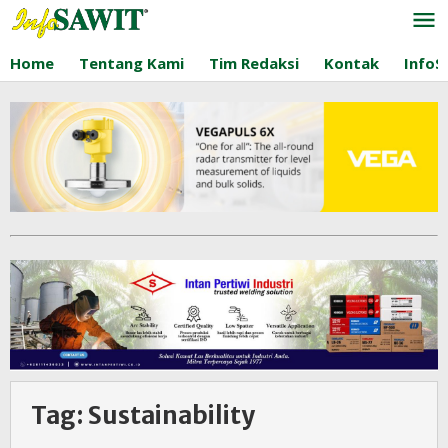
Lewati
ke
konten
Home
Tentang Kami
Tim Redaksi
Kontak
InfoS
Tag:
Sustainability