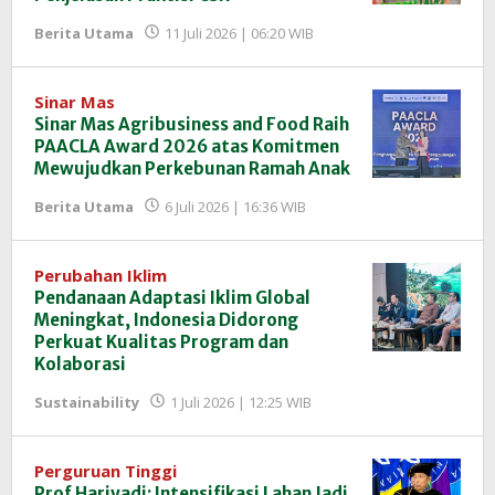
oleh
Berita Utama
11 Juli 2026 | 06:20 WIB
Redaksi
InfoSAWIT
Sinar Mas
Sinar Mas Agribusiness and Food Raih
PAACLA Award 2026 atas Komitmen
Mewujudkan Perkebunan Ramah Anak
oleh
Berita Utama
6 Juli 2026 | 16:36 WIB
Redaksi
InfoSAWIT
Perubahan Iklim
Pendanaan Adaptasi Iklim Global
Meningkat, Indonesia Didorong
Perkuat Kualitas Program dan
Kolaborasi
oleh
Sustainability
1 Juli 2026 | 12:25 WIB
Redaksi
InfoSAWIT
Perguruan Tinggi
Prof Hariyadi: Intensifikasi Lahan Jadi