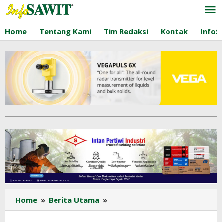
Lewati
ke
konten
Home
Tentang Kami
Tim Redaksi
Kontak
InfoS
Indonesia
Home
»
Berita Utama
»
Tampilkan
Sawit