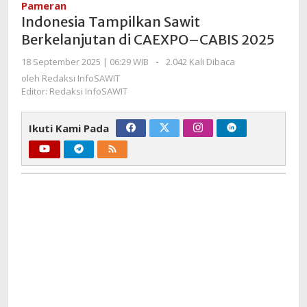
Pameran
Berkelanjutan
Indonesia Tampilkan Sawit
di
Berkelanjutan di CAEXPO–CABIS 2025
CAEXPO–
CABIS
oleh
18 September 2025 | 06:29 WIB
-
2.042 Kali Dibaca
2025
Redaksi
oleh
Redaksi InfoSAWIT
InfoSAWIT
Editor: Redaksi InfoSAWIT
Ikuti Kami Pada