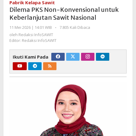
Pabrik Kelapa Sawit
Konvensional
Dilema PKS Non-Konvensional untuk
untuk
Keberlanjutan Sawit Nasional
Keberlanjutan
Sawit
oleh
11 Mei 2026 | 14:01 WIB
-
7.805 Kali Dibaca
Nasional
Redaksi
oleh
Redaksi InfoSAWIT
InfoSAWIT
Editor: Redaksi InfoSAWIT
Ikuti Kami Pada