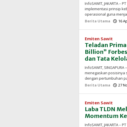
InfoSAWIT, JAKARTA – PT
implementasi prinsip keb
operasional guna menja
Berita Utama
16 Ap
Emiten Sawit
Teladan Prima 
Billion” Forbes
dan Tata Kelol
InfoSAWIT, SINGAPURA —
menegaskan posisinya s
dengan pertumbuhan pa
Berita Utama
27 N
Emiten Sawit
Laba TLDN Mel
Momentum Ken
InfoSAWIT, JAKARTA – PT