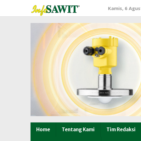
Lewati
Kamis, 6 Agus
ke
konten
Home
Tentang Kami
Tim Redaksi