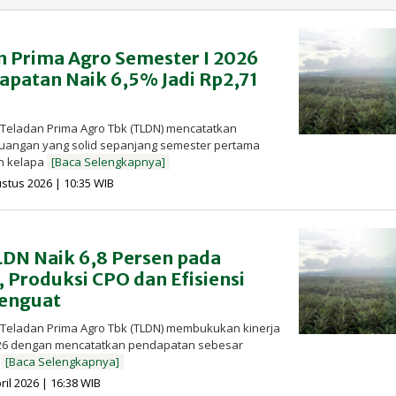
n Prima Agro Semester I 2026
patan Naik 6,5% Jadi Rp2,71
 Teladan Prima Agro Tbk (TLDN) mencatatkan
uangan yang solid sepanjang semester pertama
n kelapa
[Baca Selengkapnya]
oleh
ustus 2026 | 10:35 WIB
Redaksi
InfoSAWIT
DN Naik 6,8 Persen pada
, Produksi CPO dan Efisiensi
Menguat
T Teladan Prima Agro Tbk (TLDN) membukukan kinerja
/2026 dengan mencatatkan pendapatan sebesar
t
[Baca Selengkapnya]
oleh
ril 2026 | 16:38 WIB