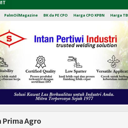
WIT
PalmOilMagazine
BK da PE CPO
Harga CPO KPBN
Harga TB
n Prima Agro