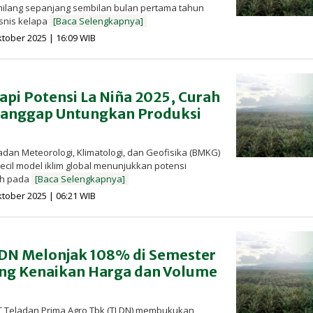
ilang sepanjang sembilan bulan pertama tahun
isnis kelapa
[Baca Selengkapnya]
oleh
ktober 2025 | 16:09 WIB
Redaksi
InfoSAWIT
pi Potensi La Niña 2025, Curah
Dianggap Untungkan Produksi
dan Meteorologi, Klimatologi, dan Geofisika (BMKG)
cil model iklim global menunjukkan potensi
ah pada
[Baca Selengkapnya]
oleh
ktober 2025 | 06:21 WIB
Redaksi
InfoSAWIT
LDN Melonjak 108% di Semester
ang Kenaikan Harga dan Volume
T Teladan Prima Agro Tbk (TLDN) membukukan