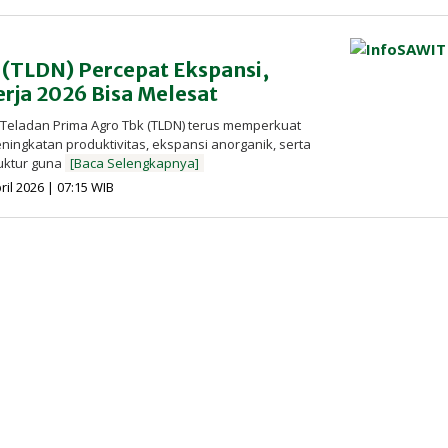
Redaksi
InfoSAWIT
 (TLDN) Percepat Ekspansi,
rja 2026 Bisa Melesat
 Teladan Prima Agro Tbk (TLDN) terus memperkuat
peningkatan produktivitas, ekspansi anorganik, serta
uktur guna
[Baca Selengkapnya]
oleh
ril 2026 | 07:15 WIB
Redaksi
InfoSAWIT