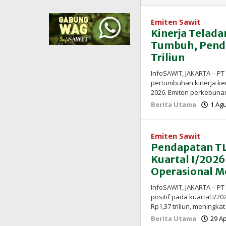
Emiten Sawit
Kinerja Telada
Tumbuh, Penda
Triliun
InfoSAWIT, JAKARTA – PT
pertumbuhan kinerja ke
2026. Emiten perkebuna
Berita Utama
1 Ag
Emiten Sawit
Pendapatan TL
Kuartal I/2026
Operasional 
InfoSAWIT, JAKARTA – P
positif pada kuartal I
Rp1,37 triliun, meningka
Berita Utama
29 Ap