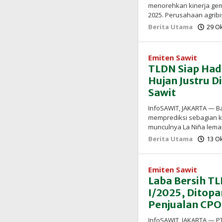
menorehkan kinerja gem
2025. Perusahaan agrib
Berita Utama
29 O
Emiten Sawit
TLDN Siap Hada
Hujan Justru 
Sawit
InfoSAWIT, JAKARTA — Ba
memprediksi sebagian ke
munculnya La Niña lem
Berita Utama
13 O
Emiten Sawit
Laba Bersih T
I/2025, Ditop
Penjualan CPO
InfoSAWIT, JAKARTA — P