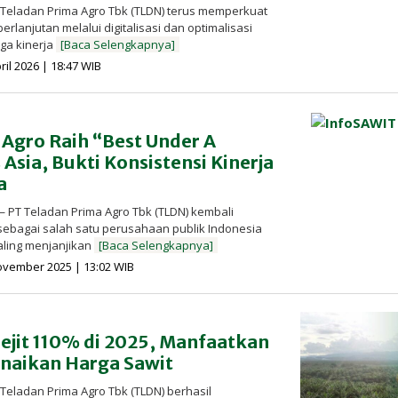
 Teladan Prima Agro Tbk (TLDN) terus memperkuat
erlanjutan melalui digitalisasi dan optimalisasi
ga kinerja
[Baca Selengkapnya]
oleh
ril 2026 | 18:47 WIB
Redaksi
InfoSAWIT
Agro Raih “Best Under A
 Asia, Bukti Konsistensi Kinerja
a
 PT Teladan Prima Agro Tbk (TLDN) kembali
ebagai salah satu perusahaan publik Indonesia
ling menjanjikan
[Baca Selengkapnya]
oleh
ovember 2025 | 13:02 WIB
Redaksi
InfoSAWIT
ejit 110% di 2025, Manfaatkan
aikan Harga Sawit
 Teladan Prima Agro Tbk (TLDN) berhasil