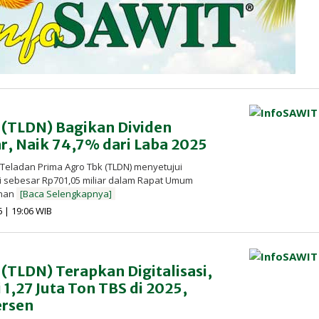
 (TLDN) Bagikan Dividen
r, Naik 74,7% dari Laba 2025
 Teladan Prima Agro Tbk (TLDN) menyetujui
i sebesar Rp701,05 miliar dalam Rapat Umum
nan
[Baca Selengkapnya]
oleh
6 | 19:06 WIB
Redaksi
InfoSAWIT
(TLDN) Terapkan Digitalisasi,
 1,27 Juta Ton TBS di 2025,
ersen