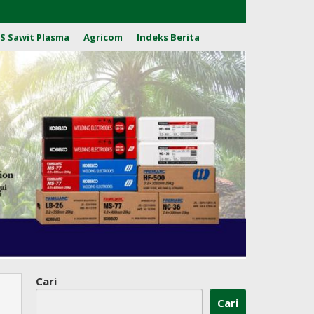
S Sawit Plasma
Agricom
Indeks Berita
Cari
Cari